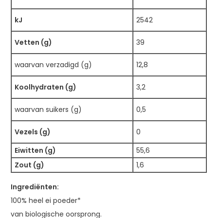
kJ
2542
Vetten (g)
39
waarvan verzadigd (g)
12,8
Koolhydraten (g)
3,2
waarvan suikers (g)
0,5
Vezels (g)
0
Eiwitten (g)
55,6
Zout (g)
1,6
Ingrediënten:
100% heel ei poeder*
van biologische oorsprong.