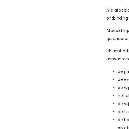
Alle afbeel
ontbinding
Afbeelding
garanderen
Elk aanbod 
aanvaarding
de pri
de ev
de wi
het a
de wi
de te
de ho
op af