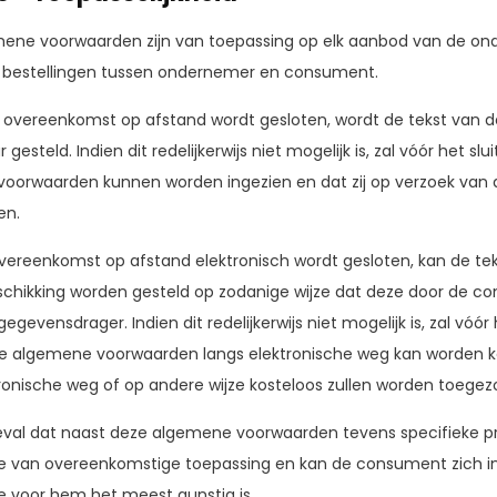
ene voorwaarden zijn van toepassing op elk aanbod van de o
 bestellingen tussen ondernemer en consument.
 overeenkomst op afstand wordt gesloten, wordt de tekst va
 gesteld. Indien dit redelijkerwijs niet mogelijk is, zal vóór h
oorwaarden kunnen worden ingezien en dat zij op verzoek van 
en.
overeenkomst op afstand elektronisch wordt gesloten, kan de t
schikking worden gesteld op zodanige wijze dat deze door de 
gevensdrager. Indien dit redelijkerwijs niet mogelijk is, zal v
e algemene voorwaarden langs elektronische weg kan worden k
tronische weg of op andere wijze kosteloos zullen worden toege
eval dat naast deze algemene voorwaarden tevens specifieke pro
 van overeenkomstige toepassing en kan de consument zich in
e voor hem het meest gunstig is.