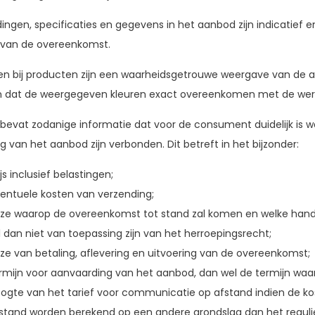
dingen, specificaties en gegevens in het aanbod zijn indicatief
 van de overeenkomst.
en bij producten zijn een waarheidsgetrouwe weergave van de
 dat de weergegeven kleuren exact overeenkomen met de werke
bevat zodanige informatie dat voor de consument duidelijk is wa
 van het aanbod zijn verbonden. Dit betreft in het bijzonder:
js inclusief belastingen;
entuele kosten van verzending;
jze waarop de overeenkomst tot stand zal komen en welke hande
l dan niet van toepassing zijn van het herroepingsrecht;
jze van betaling, aflevering en uitvoering van de overeenkomst;
rmijn voor aanvaarding van het aanbod, dan wel de termijn waa
ogte van het tarief voor communicatie op afstand indien de k
stand worden berekend op een andere grondslag dan het regulie