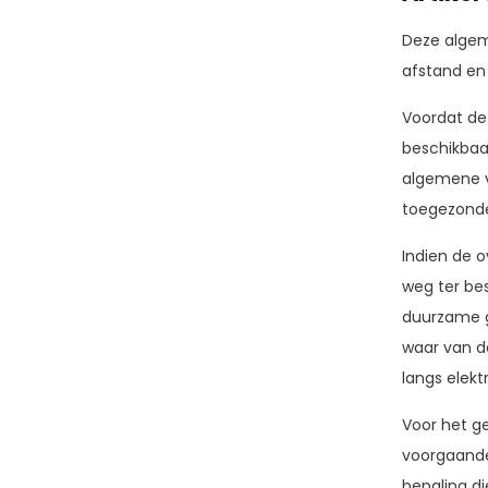
Deze algem
afstand en
Voordat de
beschikbaar
algemene v
toegezond
Indien de 
weg ter be
duurzame ge
waar van d
langs elek
Voor het g
voorgaande
bepaling di