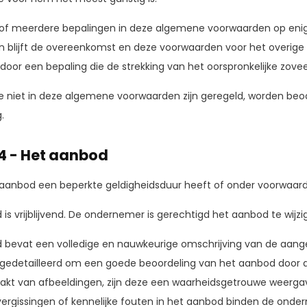
 of meerdere bepalingen in deze algemene voorwaarden op enig m
n blijft de overeenkomst en deze voorwaarden voor het overige 
oor een bepaling die de strekking van het oorspronkelijke zovee
die niet in deze algemene voorwaarden zijn geregeld, worden be
.
 4 - Het aanbod
 aanbod een beperkte geldigheidsduur heeft of onder voorwaarde
is vrijblijvend. De ondernemer is gerechtigd het aanbod te wijz
 bevat een volledige en nauwkeurige omschrijving van de aange
gedetailleerd om een goede beoordeling van het aanbod door 
akt van afbeeldingen, zijn deze een waarheidsgetrouwe weerg
vergissingen of kennelijke fouten in het aanbod binden de onder