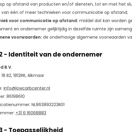
op op afstand van producten en/of diensten, tot en met het sl
 van één of meer technieken voor communicatie op afstand;
niek voor communicatie op afstand:
middel dat kan worden ge
ment en ondernemer gelijktijdig in dezelfde ruimte zijn same
mene voorwaarden:
de onderhavige algemene voorwaarden va
 2 - Identiteit van de ondernemer
d B.V.
 18 B2, 1812RR, Alkmaar
s:
info@lowcarbcenter.nl
r: 86198610
ficatienummer: NL863893223B01
ummer:
+31 6 16068883
 3 - Toepasselijkheid