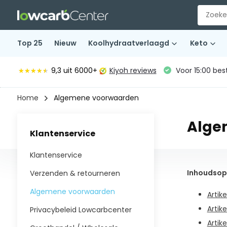
Top 25
Nieuw
Koolhydraatverlaagd
Keto
9,3
uit 6000+
Kiyoh reviews
Voor 15:00 bes
★★★★★
★★★★★
Home
Algemene voorwaarden
Alge
Klantenservice
Klantenservice
Inhoudso
Verzenden & retourneren
Algemene voorwaarden
Artike
Artik
Privacybeleid Lowcarbcenter
Artik