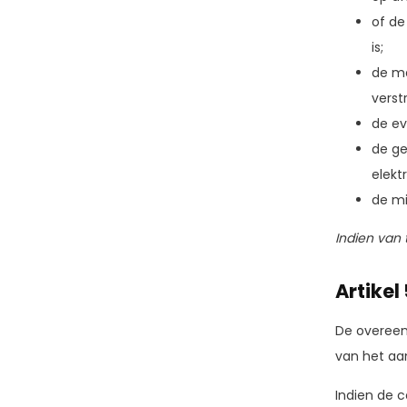
of de
is;
de ma
verst
de ev
de ge
elekt
de mi
Indien van 
Artikel
De overeen
van het aa
Indien de 