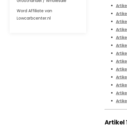
Groothandel / Wholesale
Artik
Word Affiliate van
Artik
Lowcarbcenter.nl
Artik
Artik
Artik
Artike
Artik
Artike
Artik
Artike
Artik
Artike
Artik
Artikel 