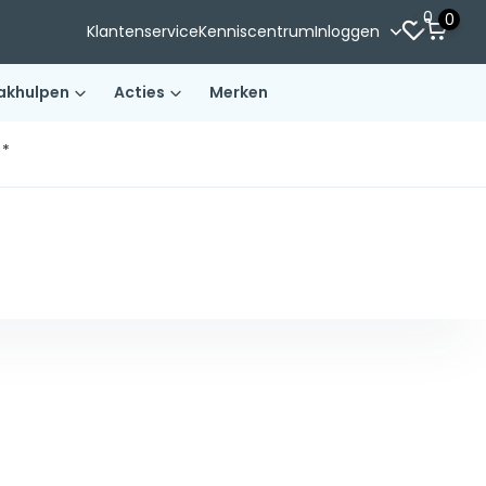
0
0
Klantenservice
Kenniscentrum
Inloggen
akhulpen
Acties
Merken
)*