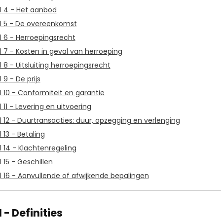
el 4 - Het aanbod
el 5 - De overeenkomst
el 6 - Herroepingsrecht
el 7 - Kosten in geval van herroeping
el 8 - Uitsluiting herroepingsrecht
l 9 - De prijs
el 10 - Conformiteit en garantie
l 11 - Levering en uitvoering
el 12 - Duurtransacties: duur, opzegging en verlenging
l 13 - Betaling
el 14 - Klachtenregeling
l 15 - Geschillen
el 16 - Aanvullende of afwijkende bepalingen
1 - Definities