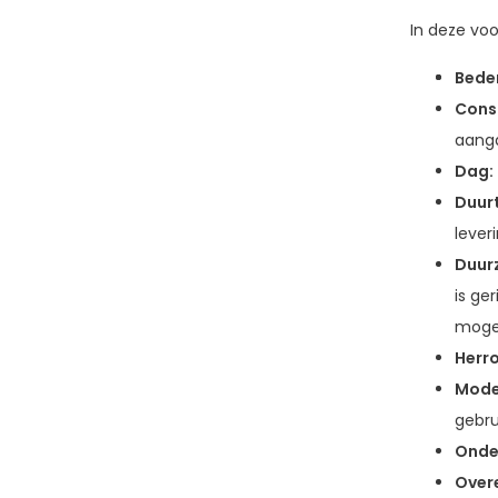
In deze vo
Beden
Cons
aang
Dag:
Duurt
lever
Duur
is ge
mogel
Herr
Model
gebru
Onde
Over