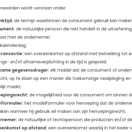
orwaarden wordt verstaan onder:
ktijd:
de termijn waarbinnen de consument gebruik kan maken v
ument:
de natuurlijke persoon die niet handelt in de uitoefeni
aat met de ondernemer;
kalenderdag;
ransactie:
een overeenkomst op afstand met betrekking tot e
ings- en/of afnameverplichting in de tijd is gespreid;
zame gegevensdrager:
elk middel dat de consument of onderne
richt, op te slaan op een manier die toekomstige raadpleging e
ijk maakt;
oepingsrecht:
de mogelijkheid voor de consument om binnen de 
formulier:
het modelformulier voor herroeping dat de onderne
iken wanneer hij gebruik wil maken van zijn herroepingsrecht;
rnemer:
de natuurlijke of rechtspersoon die producten en/of 
eenkomst op afstand:
een overeenkomst waarbij in het kader