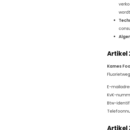
verko
wordt
Tech
consu
Alge
Artikel
Kames Foo
Fluorietweg
E-mailadre
KvK-numme
Btw-identi
Telefoonn
Artikel