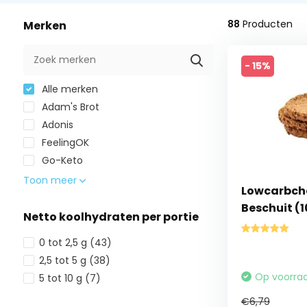
88
Producten
Merken
- 15%
Alle merken
Adam's Brot
Adonis
FeelingOK
Go-Keto
Toon meer
Lowcarbche
Beschuit (1
Netto koolhydraten per portie
0 tot 2,5 g
(43)
2,5 tot 5 g
(38)
Op voorra
5 tot 10 g
(7)
€6,79