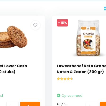
- 15%
f Lower Carb
Lowcarbchef Keto Grano
0 stuks)
Noten & Zaden (300 gr)
ad
Op voorraad
€5,99