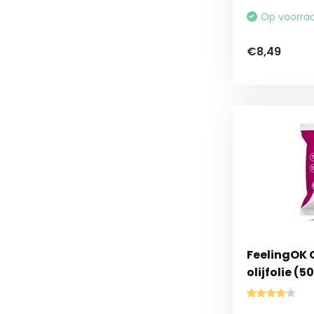
Op voorra
€8,49
FeelingOK C
olijfolie (5