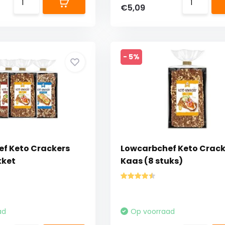
€5,09
- 5%
f Keto Crackers
Lowcarbchef Keto Crack
kket
Kaas (8 stuks)
ad
Op voorraad