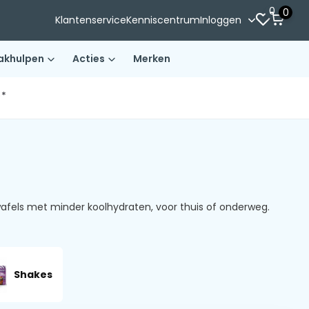
0
0
Klantenservice
Kenniscentrum
Inloggen
akhulpen
Acties
Merken
)*
afels met minder koolhydraten, voor thuis of onderweg.
Shakes