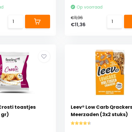
ad
Op voorraad
€11,96
€11,36
rosti toastjes
Leev® Low Carb Qracker
0 gr)
Meerzaden (3x2 stuks)