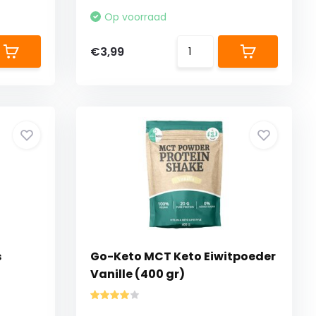
Op voorraad
€3,99
s
Go-Keto MCT Keto Eiwitpoeder
Vanille (400 gr)