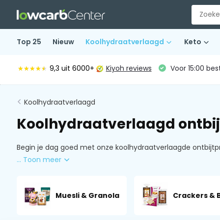
Top 25
Nieuw
Koolhydraatverlaagd
Keto
9,3
uit 6000+
Kiyoh reviews
Voor 15:00 bes
★★★★★
★★★★★
Koolhydraatverlaagd
Koolhydraatverlaagd ontbij
Begin je dag goed met onze koolhydraatverlaagde ontbijtp
... Toon meer
Muesli & Granola
Crackers & 