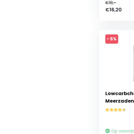
€18,-
€16,20
- 5%
Lowcarbche
Meerzaden 
Op voorra