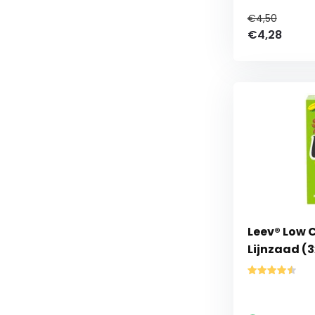
€4,50
€4,28
Leev® Low 
Lijnzaad (3