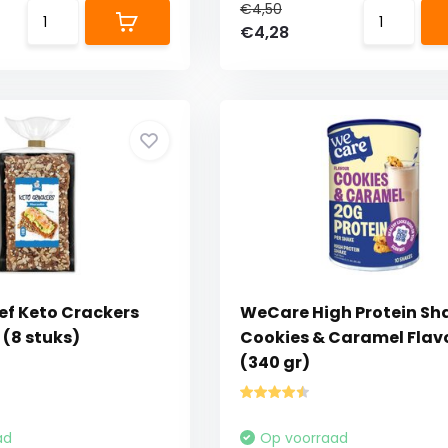
€4,50
€4,28
f Keto Crackers
WeCare High Protein Sh
(8 stuks)
Cookies & Caramel Flav
(340 gr)
ad
Op voorraad