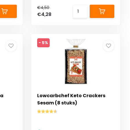
€4,50
€4,28
- 5%
la
Lowcarbchef Keto Crackers
Sesam (8 stuks)