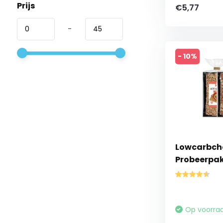
Prijs
€5,77
-
- 10%
Lowcarbche
Probeerpa
Op voorra