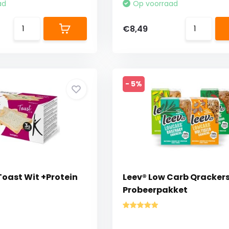
ad
Op voorraad
€8,49
- 5%
Toast Wit +Protein
Leev® Low Carb Qracker
Probeerpakket