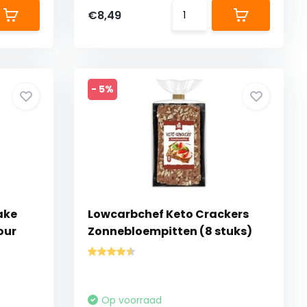
€8,49
- 5%
ake
Lowcarbchef Keto Crackers
our
Zonnebloempitten (8 stuks)
Op voorraad