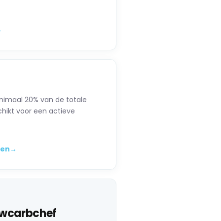
→
inimaal 20% van de totale
chikt voor een actieve
ten
→
owcarbchef