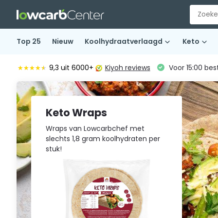
Top 25
Nieuw
Koolhydraatverlaagd
Keto
9,3
uit 6000+
Kiyoh reviews
Voor 15:00 bes
★★★★★
★★★★★
Keto Wraps
Wraps van Lowcarbchef met
slechts 1,8 gram koolhydraten per
stuk!