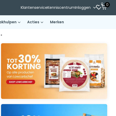
0
0
Klantenservice
Kenniscentrum
Inloggen
akhulpen
Acties
Merken
)*