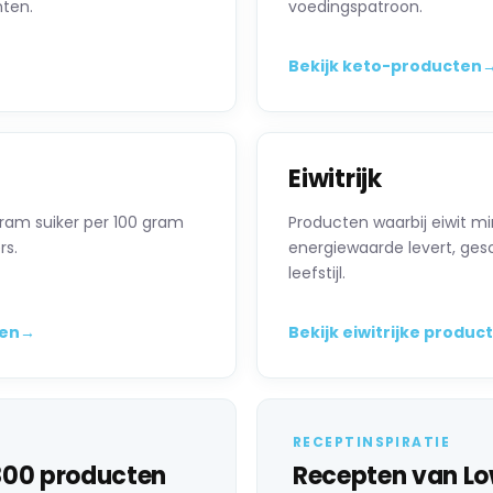
nten.
voedingspatroon.
Bekijk keto-producten
Eiwitrijk
am suiker per 100 gram
Producten waarbij eiwit m
rs.
energiewaarde levert, ges
leefstijl.
ten
→
Bekijk eiwitrijke produc
RECEPTINSPIRATIE
 800 producten
Recepten van L