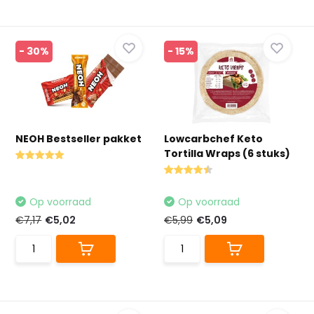
- 30%
- 15%
NEOH Bestseller pakket
Lowcarbchef Keto
Tortilla Wraps (6 stuks)
Op voorraad
Op voorraad
€7,17
€5,02
€5,99
€5,09