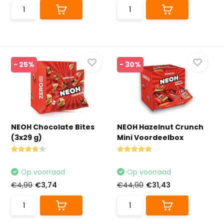
- 25%
- 30%
NEOH Chocolate Bites
NEOH Hazelnut Crunch
(3x29 g)
Mini Voordeelbox
Op voorraad
Op voorraad
€4,99
€3,74
€44,90
€31,43