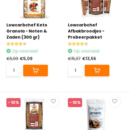
Lowcarbchef Keto
Lowcarbchef
Granola - Noten &
Afbakbroodjes -
Zaden (300 gr)
Probeerpakket
Op voorraad
Op voorraad
€5,99
€5,09
€15,37
€13,56
- 10%
- 10%