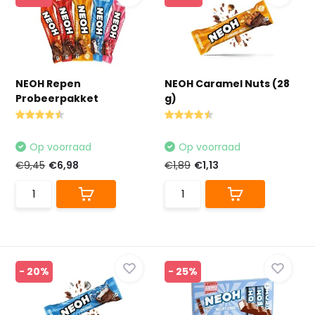
NEOH Repen
NEOH Caramel Nuts (28
Probeerpakket
g)
Op voorraad
Op voorraad
€9,45
€6,98
€1,89
€1,13
- 20%
- 25%