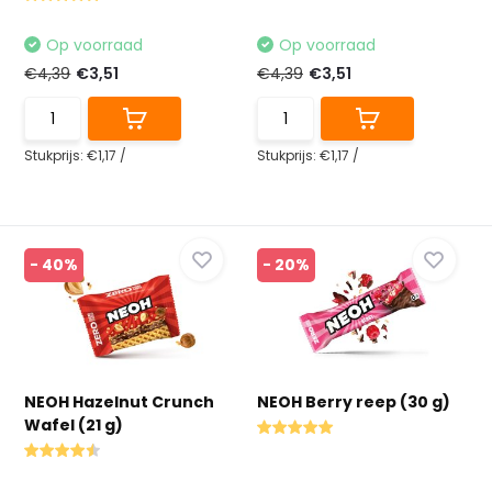
Op voorraad
Op voorraad
€4,39
€3,51
€4,39
€3,51
Stukprijs:
€1,17
/
Stukprijs:
€1,17
/
- 40%
- 20%
NEOH Hazelnut Crunch
NEOH Berry reep (30 g)
Wafel (21 g)