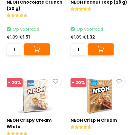
NEOH Chocolate Crunch
NEOH Peanut reep (28 g)
(30 g)
Op voorraad
Op voorraad
€1,89
€1,51
€1,89
€1,32
- 20%
- 20%
NEOH Crispy Cream
NEOH Crisp N Cream
White