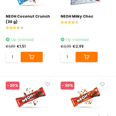
NEOH Coconut Crunch
NEOH Milky Choc
(30 g)
Op voorraad
Op voorraad
€1,89
€1,51
€3,99
€2,99
- 20%
- 30%