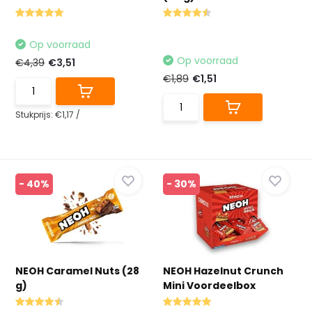
Op voorraad
Op voorraad
€4,39
€3,51
€1,89
€1,51
Stukprijs:
€1,17
/
- 40%
- 30%
NEOH Caramel Nuts (28
NEOH Hazelnut Crunch
g)
Mini Voordeelbox