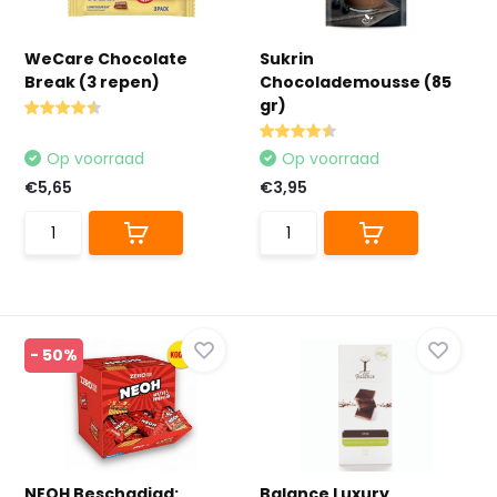
WeCare Chocolate
Sukrin
Break (3 repen)
Chocolademousse (85
gr)
Op voorraad
Op voorraad
€5,65
€3,95
- 50%
NEOH Beschadigd:
Balance Luxury