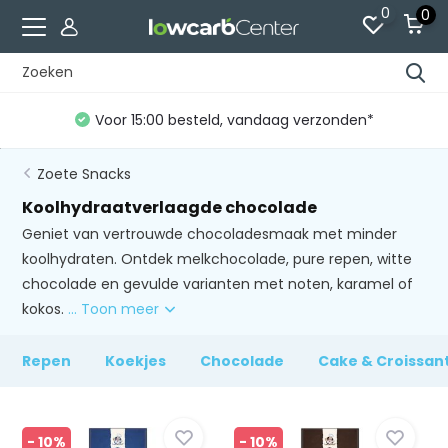
0
0
Gratis verzending vanaf €60 (NL)*
Zoete Snacks
Koolhydraatverlaagde chocolade
Geniet van vertrouwde chocoladesmaak met minder
koolhydraten. Ontdek melkchocolade, pure repen, witte
chocolade en gevulde varianten met noten, karamel of
kokos.
... Toon meer
Repen
Koekjes
Chocolade
Cake & Croissan
- 10%
- 10%