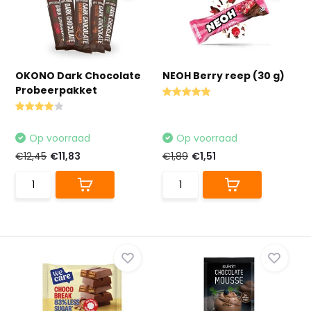
OKONO Dark Chocolate
NEOH Berry reep (30 g)
Probeerpakket
Op voorraad
Op voorraad
€12,45
€11,83
€1,89
€1,51