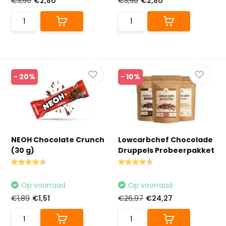
€3,50
€2,80
€3,50
€2,80
- 20%
- 10%
NEOH Chocolate Crunch
Lowcarbchef Chocolade
(30 g)
Druppels Probeerpakket
Op voorraad
Op voorraad
€1,89
€1,51
€26,97
€24,27