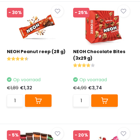
- 30%
- 25%
NEOH Peanut reep (28 g)
NEOH Chocolate Bites
(3x29 g)
Op voorraad
Op voorraad
€1,89
€1,32
€4,99
€3,74
- 5%
- 20%