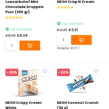
Lowcarbchef Mini
NEOH Crisp N Cream
Chocolade Druppels
Puur (250 gr)
Op voorraad
Op voorraad
€4,39
€3,51
€8,99
€8,09
Stukprijs:
€1,17
/
- 20%
- 20%
NEOH Crispy Cream
NEOH Coconut Crunch
White
(30 g)