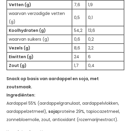
Vetten (g)
7,6
1,9
waarvan verzadigde vetten
0,5
0,1
(g)
Koolhydraten (g)
54,2
13,6
waarvan suikers (g)
0,6
0,2
Vezels (g)
8,6
2,2
Eiwitten (g)
24
6
Zout (g)
1,7
0,4
Snack op basis van aardappel en soja, met
zoutsmaak.
Ingrediënten:
Aardappel 55% (aardappelgranulaat, aardappelvlokken,
aardappelzetmeel),
soja
proteïne 29%, tapiocazetmeel,
zonnebloemolie, zout, antioxidant (rozemarijnextract).