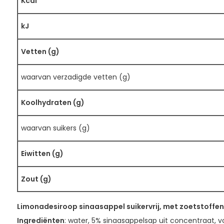
Kcal
kJ
Vetten (g)
waarvan verzadigde vetten (g)
Koolhydraten (g)
waarvan suikers (g)
Eiwitten (g)
Zout (g)
Limonadesiroop sinaasappel suikervrij, met zoetstoffen
Ingrediënten
: water, 5% sinaasappelsap uit concentraat, v