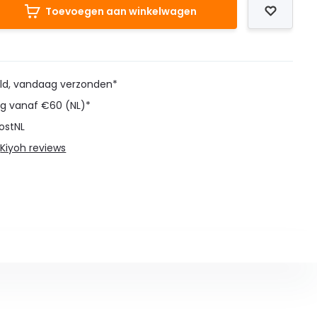
Toevoegen aan winkelwagen
eld, vandaag verzonden*
ng vanaf €60 (NL)*
ostNL
@
Kiyoh reviews