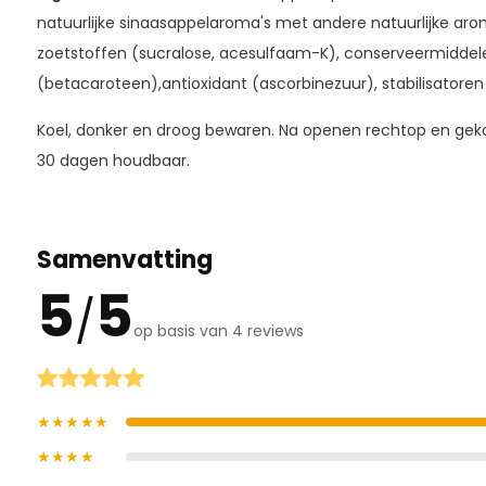
natuurlijke sinaasappelaroma's met andere natuurlijke arom
zoetstoffen (sucralose, acesulfaam-K), conserveermiddelen 
(betacaroteen),antioxidant (ascorbinezuur), stabilisatore
Koel, donker en droog bewaren. Na openen rechtop en geko
30 dagen houdbaar.
Samenvatting
5
5
/
op basis van 4 reviews
★★★★★
★★★★