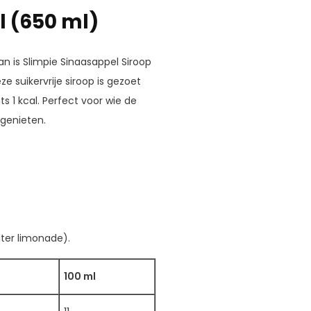
l (650 ml)
n is Slimpie Sinaasappel Siroop
e suikervrije siroop is gezoet
s 1 kcal. Perfect voor wie de
 genieten.
iter limonade).
100 ml