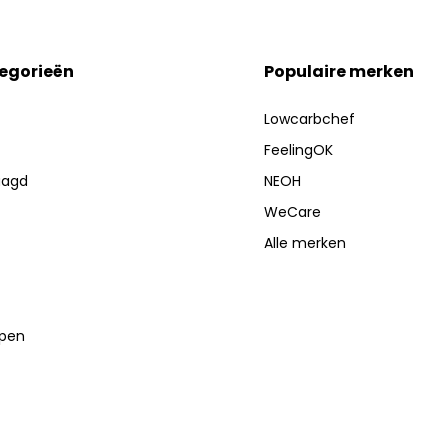
tegorieën
Populaire merken
Lowcarbchef
FeelingOK
aagd
NEOH
WeCare
Alle merken
lpen