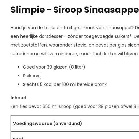
Slimpie - Siroop Sinaasappe
Houd je van de frisse en fruitige smaak van sinaasappel? Da
een heerlijke dorstlesser – zónder toegevoegde suikers*. Dez
met zoetstoffen, waaronder stevia, en bevat per glas slecht
suikerinname wilt verminderen, maar toch lekker wil blijven
Goed voor 39 glazen (8 liter)
Suikervrij
Slechts 5 kcal per 100 ml bereide drank
Inhoud:
Een fles bevat 650 ml siroop (goed voor 39 glazen ofwel 8 l
Voedingswaarde (onverdund)