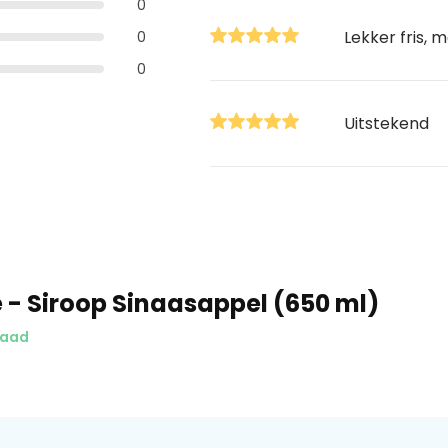
0
Lekker fris, 
0
0
Uitstekend
 - Siroop Sinaasappel (650 ml)
raad