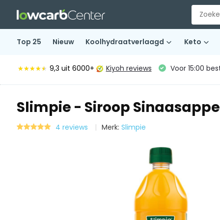
Top 25
Nieuw
Koolhydraatverlaagd
Keto
9,3
uit 6000+
Kiyoh reviews
Voor 15:00 bes
★★★★★
★★★★★
Slimpie - Siroop Sinaasappe
4 reviews
Merk:
Slimpie