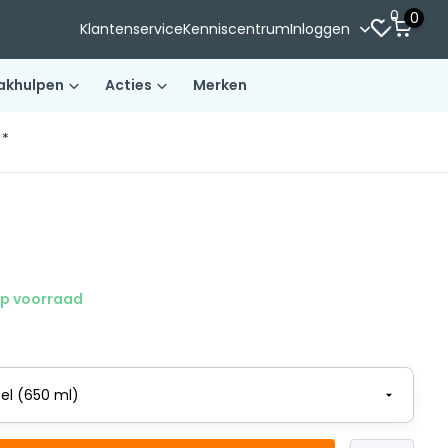
0
0
Klantenservice
Kenniscentrum
Inloggen
akhulpen
Acties
Merken
)*
p voorraad