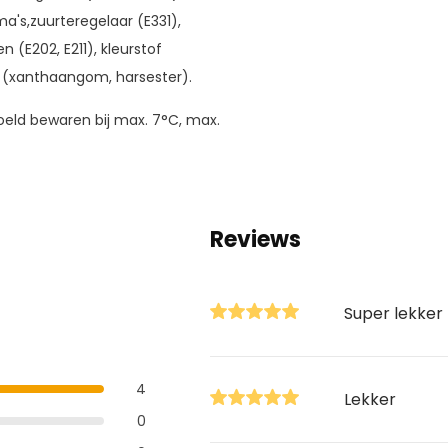
a's,zuurteregelaar (E331),
(E202, E211), kleurstof
n (xanthaangom, harsester).
eld bewaren bij max. 7°C, max.
Reviews
Super lekker
4
Lekker
0