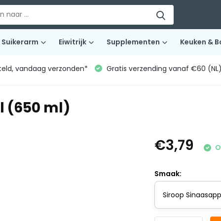
Suikerarm
Eiwitrijk
Supplementen
Keuken & B
teld, vandaag verzonden*
Gratis verzending vanaf €60 (NL
l (650 ml)
€3,79
O
Smaak: