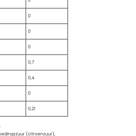
11
0
0
0
0,7
0,4
0
0,21
.
oedingszuur (citroenzuur),