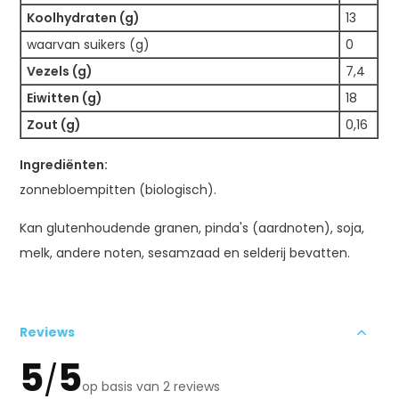
Koolhydraten (g)
13
waarvan suikers (g)
0
Vezels (g)
7,4
Eiwitten (g)
18
Zout (g)
0,16
Ingrediënten:
zonnebloempitten (biologisch).
Kan glutenhoudende granen, pinda's (aardnoten), soja,
melk, andere noten, sesamzaad en selderij bevatten.
Reviews
5
5
/
op basis van 2 reviews