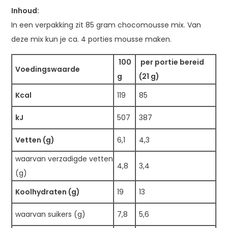
Inhoud:
In een verpakking zit 85 gram chocomousse mix. Van
deze mix kun je ca. 4 porties mousse maken.
100
per portie bereid
Voedingswaarde
g
(21 g)
Kcal
119
85
kJ
507
387
Vetten (g)
6,1
4,3
waarvan verzadigde vetten
4,8
3,4
(g)
Koolhydraten (g)
19
13
waarvan suikers (g)
7,8
5,6