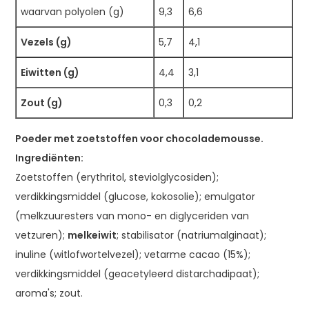
waarvan polyolen (g)
9,3
6,6
Vezels (g)
5,7
4,1
Eiwitten (g)
4,4
3,1
Zout (g)
0,3
0,2
Poeder met zoetstoffen voor chocolademousse.
Ingrediënten:
Zoetstoffen (erythritol, steviolglycosiden);
verdikkingsmiddel (glucose, kokosolie); emulgator
(melkzuuresters van mono- en diglyceriden van
vetzuren);
melk
eiwit
; stabilisator (natriumalginaat);
inuline (witlofwortelvezel); vetarme cacao (15%);
verdikkingsmiddel (geacetyleerd distarchadipaat);
aroma's; zout.