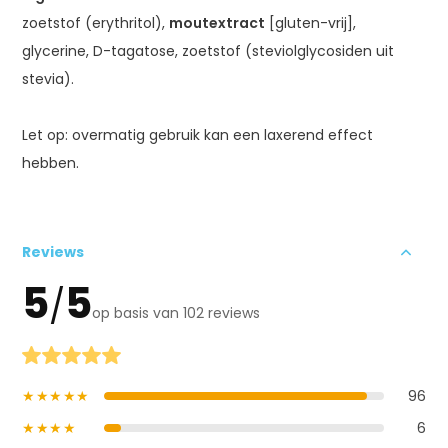
zoetstof (erythritol),
moutextract
[gluten-vrij],
glycerine, D-tagatose, zoetstof (steviolglycosiden uit
stevia).
Let op: overmatig gebruik kan een laxerend effect
hebben.
Reviews
5
5
/
op basis van 102 reviews
★★★★★
96
★★★★
6