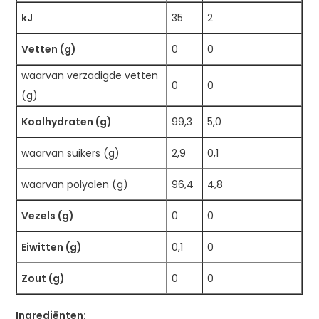
kJ
35
2
Vetten (g)
0
0
waarvan verzadigde vetten
0
0
(g)
Koolhydraten (g)
99,3
5,0
waarvan suikers (g)
2,9
0,1
waarvan polyolen (g)
96,4
4,8
Vezels (g)
0
0
Eiwitten (g)
0,1
0
Zout (g)
0
0
Ingrediënten: