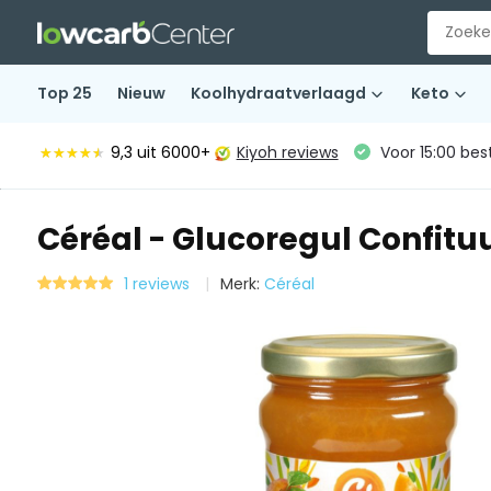
Top 25
Nieuw
Koolhydraatverlaagd
Keto
9,3
uit 6000+
Kiyoh reviews
Voor 15:00 bes
★★★★★
★★★★★
Céréal - Glucoregul Confituu
1 reviews
Merk:
Céréal