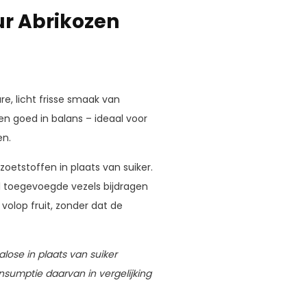
ur Abrikozen
e, licht frisse smaak van
en goed in balans – ideaal voor
en.
oetstoffen in plaats van suiker.
jl toegevoegde vezels bijdragen
olop fruit, zonder dat de
lose in plaats van suiker
nsumptie daarvan in vergelijking