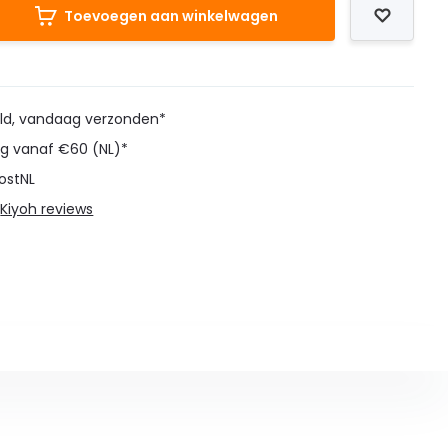
Toevoegen aan winkelwagen
eld, vandaag verzonden*
ng vanaf €60 (NL)*
ostNL
@
Kiyoh reviews