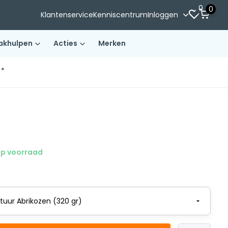
0
0
Klantenservice
Kenniscentrum
Inloggen
akhulpen
Acties
Merken
)*
p voorraad