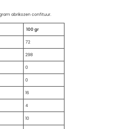
gram abrikozen confituur.
100 gr
72
298
0
0
16
4
10