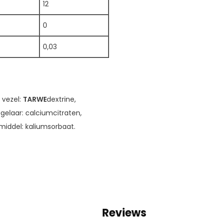
12
0
0,03
 vezel:
TARWE
dextrine,
gelaar: calciumcitraten,
rmiddel: kaliumsorbaat.
Reviews