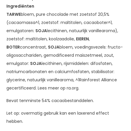
Ingrediënten
TARWE
bloem, pure chocolade met zoetstof 20,5%
(cacaomassa^1, zoetstof: maltitolen, cacaoboter^1,
emulgatoren:
SOJA
lecithinen, natuurlijk vanillearoma),
zoetstof: maltitolen, koolzaadolie,
EIEREN
,
BOTER
concentraat,
SOJA
bloem, voedingsvezels: fructo-
oligosacchariden, gemodificeerd maïszetmeel, zout,
emulgator:
SOJA
lecithinen, rijsmiddelen: difosfaten,
natriumcarbonaten en calciumfosfaten, stabilisator:
glycerine, natuurlijk vanillearoma, ^1Rainforest Alliance
gecertificeerd. Lees meer op ra.org.
Bevat tenminste 54% cacaobestanddelen.
Let op: overmatig gebruik kan een laxerend effect
hebben.