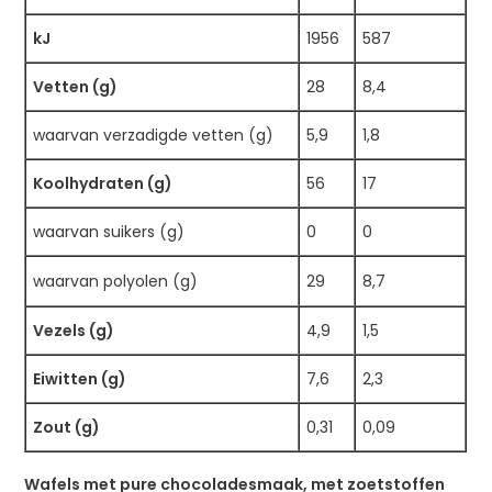
kJ
1956
587
Vetten (g)
28
8,4
waarvan verzadigde vetten (g)
5,9
1,8
Koolhydraten (g)
56
17
waarvan suikers (g)
0
0
waarvan polyolen (g)
29
8,7
Vezels (g)
4,9
1,5
Eiwitten (g)
7,6
2,3
Zout (g)
0,31
0,09
Wafels met pure chocoladesmaak, met zoetstoffen