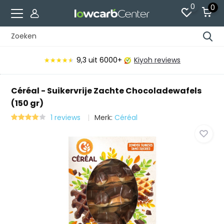
0
0
Voor 15:00 besteld, vandaag verzonden*
Céréal - Suikervrije Zachte Chocoladewafels
(150 gr)
1 reviews
Merk:
Céréal