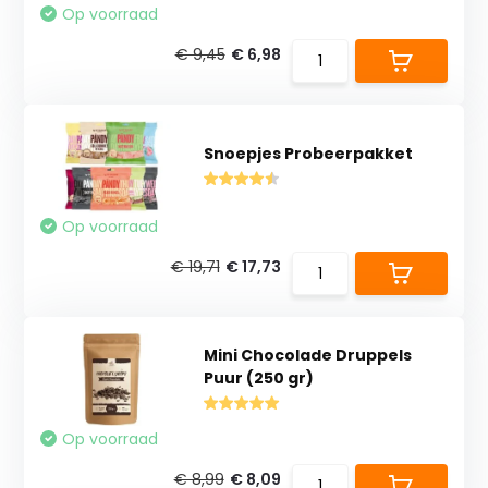
Op voorraad
€ 9,45
€ 6,98
Snoepjes Probeerpakket
Op voorraad
€ 19,71
€ 17,73
Mini Chocolade Druppels
Puur (250 gr)
Op voorraad
€ 8,99
€ 8,09