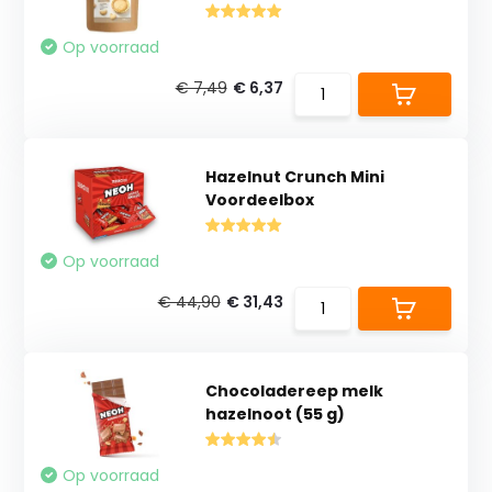
Op voorraad
€ 7,49
€ 6,37
Hazelnut Crunch Mini
Voordeelbox
Op voorraad
€ 44,90
€ 31,43
Chocoladereep melk
hazelnoot (55 g)
Op voorraad