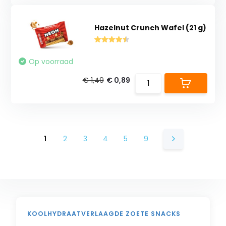
Hazelnut Crunch Wafel (21 g)
Op voorraad
€ 1,49
€ 0,89
1
2
3
4
5
9
KOOLHYDRAATVERLAAGDE ZOETE SNACKS