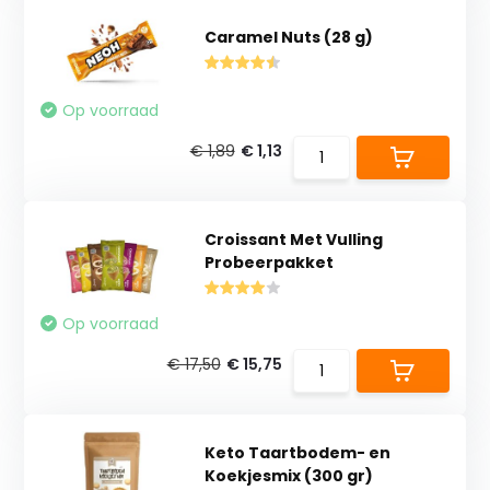
Caramel Nuts (28 g)
Op voorraad
€ 1,89
€ 1,13
Croissant Met Vulling
Probeerpakket
Op voorraad
€ 17,50
€ 15,75
Keto Taartbodem- en
Koekjesmix (300 gr)