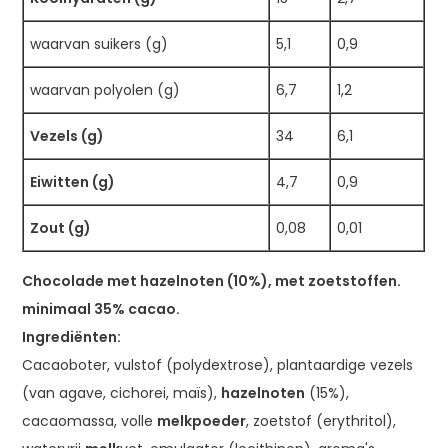
waarvan suikers (g)
5,1
0,9
waarvan polyolen (g)
6,7
1,2
Vezels (g)
34
6,1
Eiwitten (g)
4,7
0,9
Zout (g)
0,08
0,01
Chocolade met hazelnoten (10%), met zoetstoffen.
minimaal 35% cacao.
Ingrediënten:
Cacaoboter, vulstof (polydextrose), plantaardige vezels
(van agave, cichorei, maïs),
hazelnoten
(15%),
cacaomassa, volle
melkpoeder
, zoetstof (erythritol),