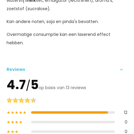
watervrij
melk
vet, emulgator (lecithinen), aroma's,
zoetstof (sucralose).
Kan andere noten, soja en pinda's bevatten.
Overmatige consumptie kan een laxerend effect
hebben.
Reviews
4.7
5
/
op basis van 13 reviews
★★★★★
12
★★★★
0
★★★
0