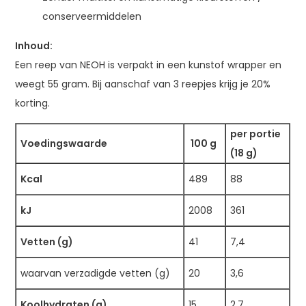
conserveermiddelen
Inhoud:
Een reep van NEOH is verpakt in een kunstof wrapper en
weegt 55 gram. Bij aanschaf van 3 reepjes krijg je 20%
korting.
per portie
Voedingswaarde
100 g
(18 g)
Kcal
489
88
kJ
2008
361
Vetten (g)
41
7,4
waarvan verzadigde vetten (g)
20
3,6
Koolhydraten (g)
15
2,7