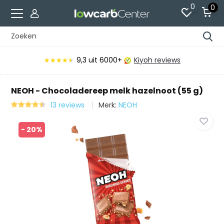
0
0
9,3
uit 6000+
Kiyoh reviews
★★★★★
★★★★★
NEOH - Chocoladereep melk hazelnoot (55 g)
13 reviews
Merk:
NEOH
- 20%