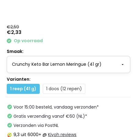
€2,59
€2,33
Op voorraad
Smaak:
Varianten:
1 reep (41 g)
1 doos (12 repen)
Voor 15:00 besteld, vandaag verzonden*
Gratis verzending vanaf €60 (NL)*
Verzonden via PostNL
9,3
uit 6000+ @
Kiyoh reviews