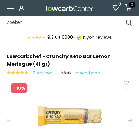
0
0
9,3
uit 6000+
Kiyoh reviews
★★★★★
★★★★★
Lowcarbchef - Crunchy Keto Bar Lemon
Meringue (41 gr)
10 reviews
Merk:
Lowcarbchef
- 10%