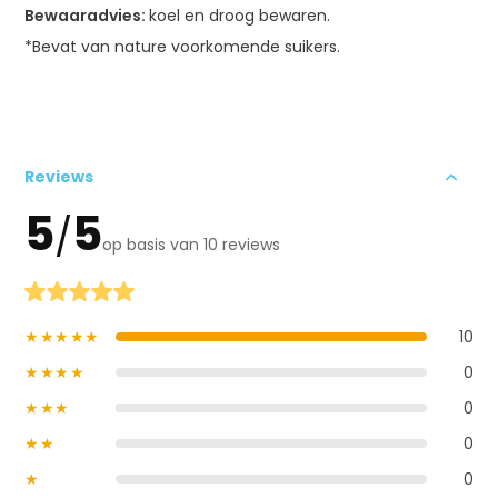
Bewaaradvies:
koel en droog bewaren.
*Bevat van nature voorkomende suikers.
Reviews
5
5
/
op basis van 10 reviews
★★★★★
10
★★★★
0
★★★
0
★★
0
★
0