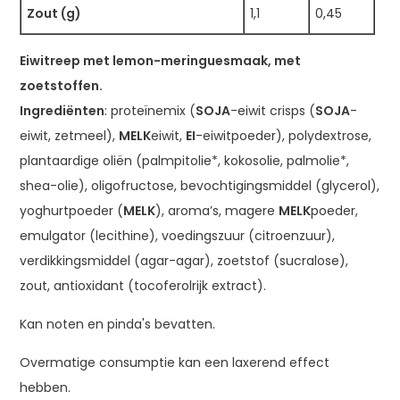
Zout (g)
1,1
0,45
Eiwitreep met lemon-meringuesmaak, met
zoetstoffen.
Ingrediënten
: proteïnemix (
SOJA
-eiwit crisps (
SOJA
-
eiwit, zetmeel),
MELK
eiwit,
EI
-eiwitpoeder), polydextrose,
plantaardige oliën (palmpitolie*, kokosolie, palmolie*,
shea-olie), oligofructose, bevochtigingsmiddel (glycerol),
yoghurtpoeder (
MELK
), aroma’s, magere
MELK
poeder,
emulgator (lecithine), voedingszuur (citroenzuur),
verdikkingsmiddel (agar-agar), zoetstof (sucralose),
zout, antioxidant (tocoferolrijk extract).
Kan noten en pinda's bevatten.
Overmatige consumptie kan een laxerend effect
hebben.