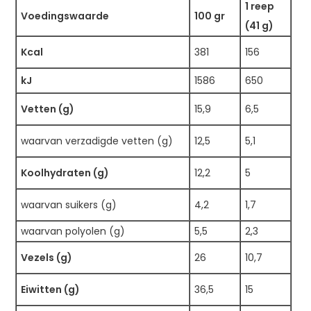
1 reep
Voedingswaarde
100 gr
(41 g)
Kcal
381
156
kJ
1586
650
Vetten (g)
15,9
6,5
waarvan verzadigde vetten (g)
12,5
5,1
Koolhydraten (g)
12,2
5
waarvan suikers (g)
4,2
1,7
waarvan polyolen (g)
5,5
2,3
Vezels (g)
26
10,7
Eiwitten (g)
36,5
15