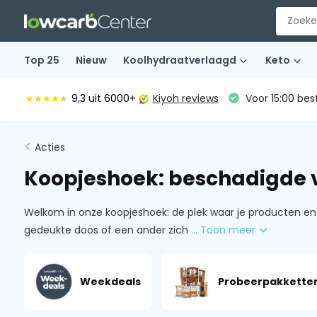
Top 25
Nieuw
Koolhydraatverlaagd
Keto
9,3
uit 6000+
Kiyoh reviews
Voor 15:00 bes
★★★★★
★★★★★
Acties
Koopjeshoek: beschadigde 
Welkom in onze koopjeshoek: de plek waar je producten en 
gedeukte doos of een ander zich
... Toon meer
Weekdeals
Probeerpakkette