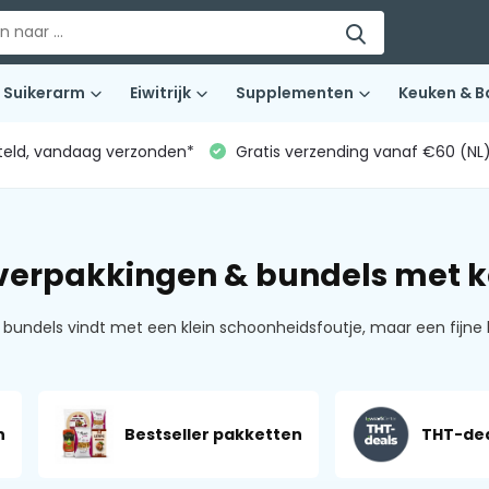
Suikerarm
Eiwitrijk
Supplementen
Keuken & B
teld, vandaag verzonden*
Gratis verzending vanaf €60 (NL
verpakkingen & bundels met k
bundels vindt met een klein schoonheidsfoutje, maar een fijne
n
Bestseller pakketten
THT-dea