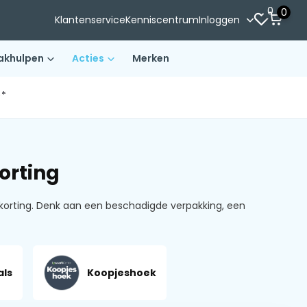
0
0
Klantenservice
Kenniscentrum
Inloggen
akhulpen
Acties
Merken
)*
orting
 korting. Denk aan een beschadigde verpakking, een
ls
Koopjeshoek