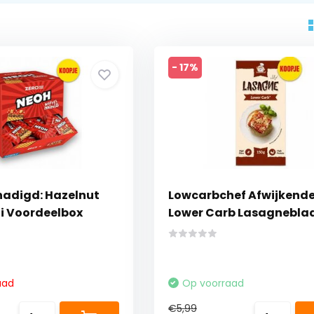
- 17%
adigd: Hazelnut
Lowcarbchef Afwijkend
i Voordeelbox
Lower Carb Lasagnebla
aad
Op voorraad
€5,99