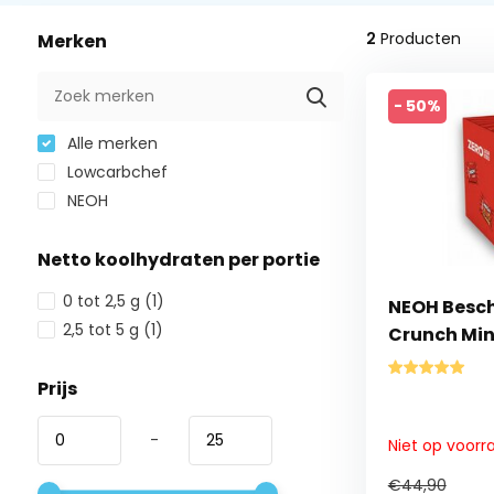
2
Producten
Merken
- 50%
Alle merken
Lowcarbchef
NEOH
Netto koolhydraten per portie
0 tot 2,5 g
(1)
NEOH Besch
2,5 tot 5 g
(1)
Crunch Min
Prijs
-
Niet op voorr
€44,90