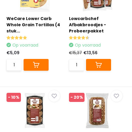
WeCare Lower Carb
Lowcarbchef
Whole Grain Tortillas (4
Afbakbroodjes -
stuk...
Probeerpakket
Op voorraad
Op voorraad
€5,09
€15,37
€13,56
- 10%
- 20%