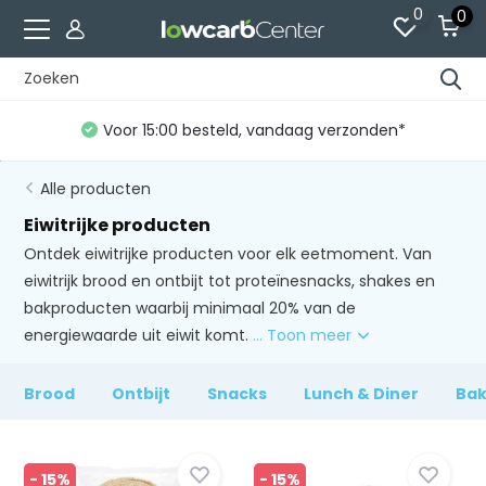
0
0
Gratis verzending vanaf €60 (NL)*
Alle producten
Eiwitrijke producten
Ontdek eiwitrijke producten voor elk eetmoment. Van
eiwitrijk brood en ontbijt tot proteïnesnacks, shakes en
bakproducten waarbij minimaal 20% van de
energiewaarde uit eiwit komt.
... Toon meer
Brood
Ontbijt
Snacks
Lunch & Diner
Ba
- 15%
- 15%