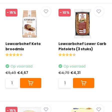
- 15%
- 10%
Lowcarbchef Keto
Lowcarbchef Lower Carb
broodmix
Pistolets (3 stuks)
Op voorraad
Op voorraad
€5,49
€4,67
€4,79
€4,31
- 15%