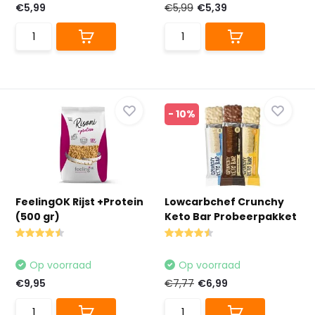
€5,99
€5,99
€5,39
- 10%
FeelingOK Rijst +Protein
Lowcarbchef Crunchy
(500 gr)
Keto Bar Probeerpakket
Op voorraad
Op voorraad
€9,95
€7,77
€6,99