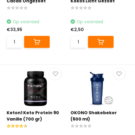
Cacao Ongezoet
Kokos Licht Gezoet
Op voorraad
Op voorraad
€33,95
€2,50
Keton1 Keto Protein 90
OKONO Shakebeker
Vanille (700 gr)
(600 ml)