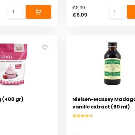
€8,99
€8,09
g (400 gr)
Nielsen-Massey Madag
vanille extract (60 ml)