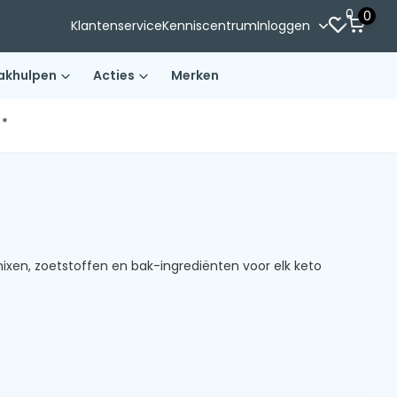
0
0
Klantenservice
Kenniscentrum
Inloggen
akhulpen
Acties
Merken
)*
xen, zoetstoffen en bak-ingrediënten voor elk keto