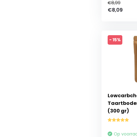
€8,99
€8,09
- 15%
Lowcarbche
Taartbode
(300 gr)
Op voorra