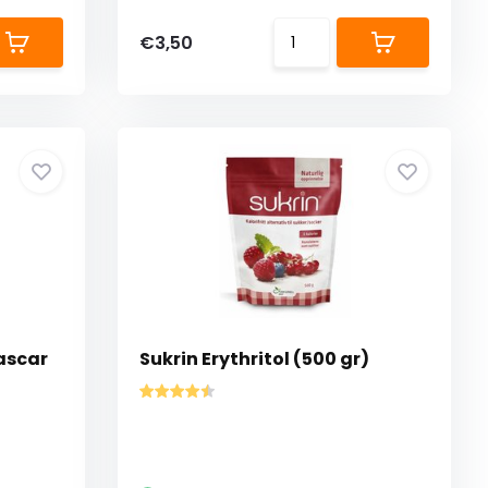
€3,50
ascar
Sukrin Erythritol (500 gr)