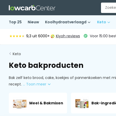
Top 25
Nieuw
Koolhydraatverlaagd
Keto
9,3
uit 6000+
Kiyoh reviews
Voor 15:00 bes
★★★★★
★★★★★
Keto
Keto bakproducten
Bak zelf keto brood, cake, koekjes of pannenkoeken met m
recept.
... Toon meer
Meel & Bakmixen
Bak-ingredi