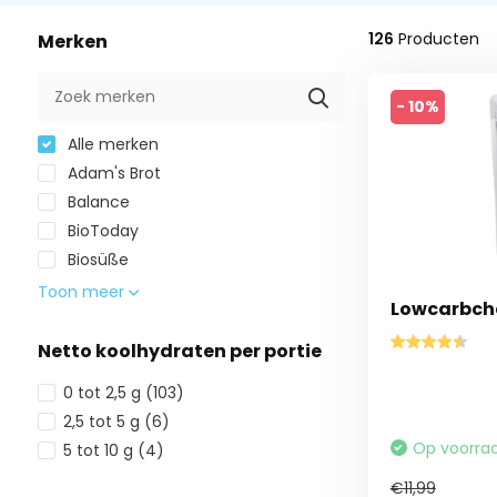
126
Producten
Merken
- 10%
Alle merken
Adam's Brot
Balance
BioToday
Biosüße
Toon meer
Lowcarbchef
Netto koolhydraten per portie
0 tot 2,5 g
(103)
2,5 tot 5 g
(6)
Op voorra
5 tot 10 g
(4)
€11,99