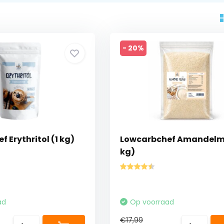
- 20%
 Erythritol (1 kg)
Lowcarbchef Amandelme
kg)
ad
Op voorraad
€17,99