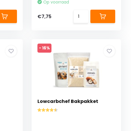
Op voorraad
€7,75
- 16%
Lowcarbchef Bakpakket