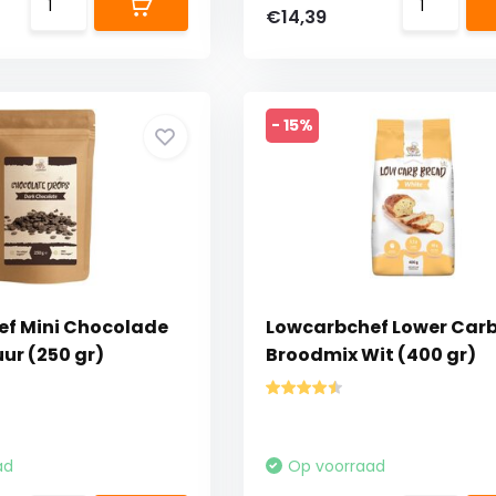
€14,39
- 15%
f Mini Chocolade
Lowcarbchef Lower Car
ur (250 gr)
Broodmix Wit (400 gr)
ad
Op voorraad