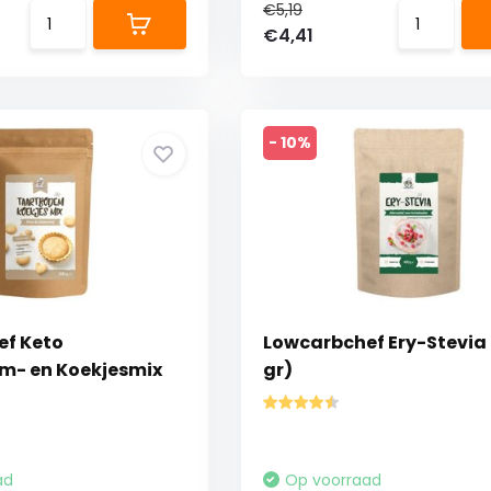
€5,19
€4,41
- 10%
f Keto
Lowcarbchef Ery-Stevia
m- en Koekjesmix
gr)
ad
Op voorraad