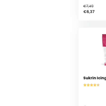
€7,49
€6,37
Sukrin Icin