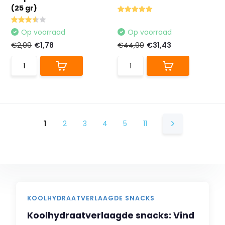
(25 gr)
Op voorraad
Op voorraad
€2,09
€1,78
€44,90
€31,43
1
2
3
4
5
11
KOOLHYDRAATVERLAAGDE SNACKS
Koolhydraatverlaagde snacks: Vind