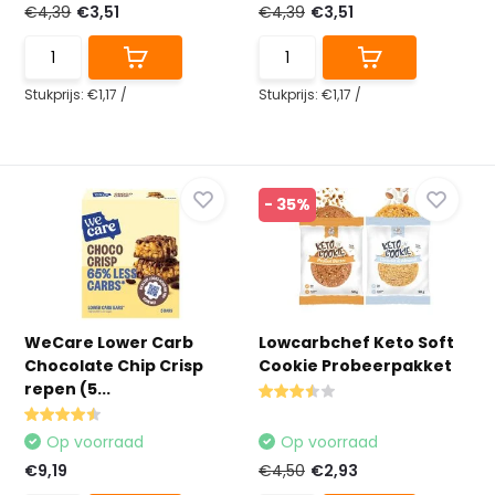
€4,39
€3,51
€4,39
€3,51
Stukprijs:
€1,17
/
Stukprijs:
€1,17
/
- 35%
WeCare Lower Carb
Lowcarbchef Keto Soft
Chocolate Chip Crisp
Cookie Probeerpakket
repen (5...
Op voorraad
Op voorraad
€9,19
€4,50
€2,93