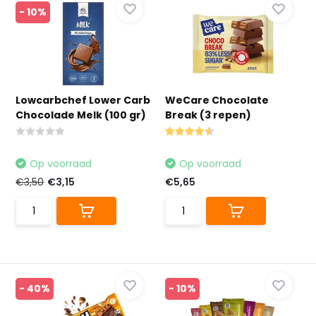
- 10%
Lowcarbchef Lower Carb
WeCare Chocolate
Chocolade Melk (100 gr)
Break (3 repen)
Op voorraad
Op voorraad
€3,50
€3,15
€5,65
- 40%
- 10%