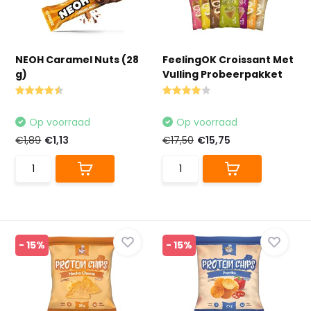
NEOH Caramel Nuts (28
FeelingOK Croissant Met
g)
Vulling Probeerpakket
Op voorraad
Op voorraad
€1,89
€1,13
€17,50
€15,75
- 15%
- 15%