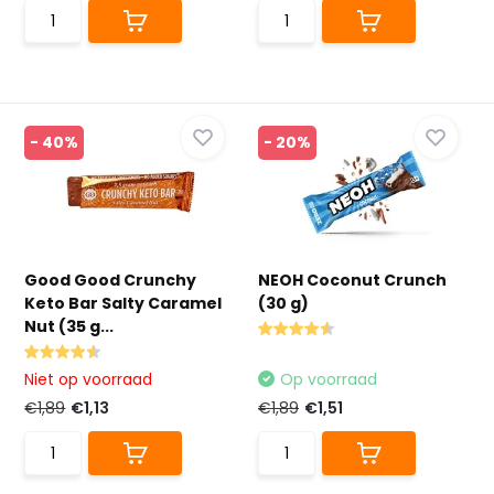
- 40%
- 20%
Good Good Crunchy
NEOH Coconut Crunch
Keto Bar Salty Caramel
(30 g)
Nut (35 g...
Niet op voorraad
Op voorraad
€1,89
€1,13
€1,89
€1,51