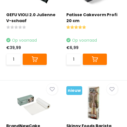
GEFU VIOLI 2.0 Julienne
Patisse Cakevorm Profi
V-schaaf
20 cm
Op voorraad
Op voorraad
€39,99
€6,99
nieuw
BrandNewCake
Skinny Foods Barista