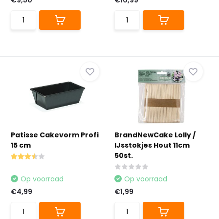
€9,50
€10,99
Patisse Cakevorm Profi
BrandNewCake Lolly /
15 cm
IJsstokjes Hout 11cm
50st.
Op voorraad
Op voorraad
€4,99
€1,99