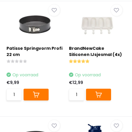
Patisse Springvorm Profi
BrandNewCake
22 cm
Siliconen IJsjesmal (4x)
Op voorraad
Op voorraad
€9,99
€12,99