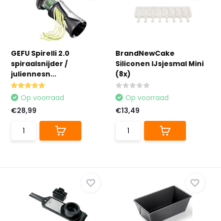
GEFU Spirelli 2.0
BrandNewCake
spiraalsnijder /
Siliconen IJsjesmal Mini
juliennesn...
(8x)
Op voorraad
Op voorraad
€28,99
€13,49