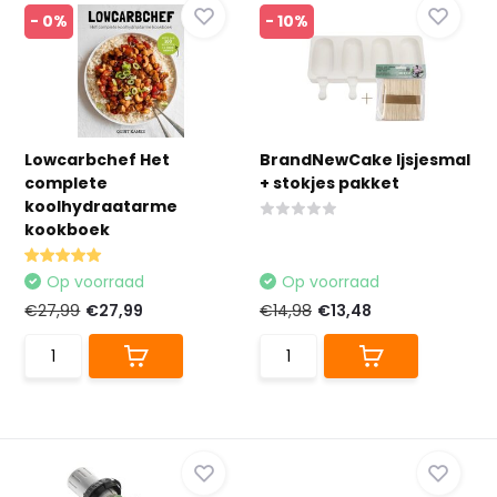
- 0%
- 10%
Lowcarbchef Het
BrandNewCake Ijsjesmal
complete
+ stokjes pakket
koolhydraatarme
kookboek
Op voorraad
Op voorraad
€27,99
€27,99
€14,98
€13,48