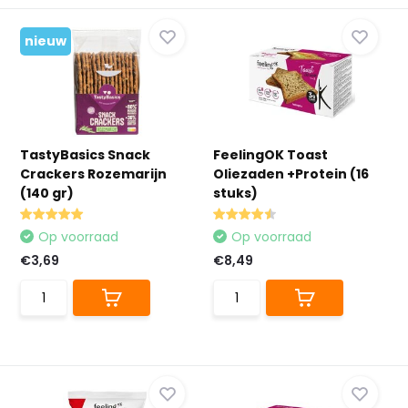
nieuw
TastyBasics Snack
FeelingOK Toast
Crackers Rozemarijn
Oliezaden +Protein (16
(140 gr)
stuks)
Op voorraad
Op voorraad
€3,69
€8,49