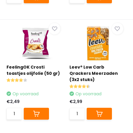
FeelingOK Crosti
Leev® Low Carb
toastjes olijfolie (50 gr)
Qrackers Meerzaden
(3x2 stuks)
Op voorraad
Op voorraad
€2,49
€2,99