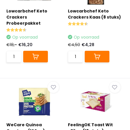
Lowcarbchef Keto
Lowcarbchef Keto
Crackers
Crackers Kaas (8 stuks)
Probeerpakket
Op voorraad
Op voorraad
€18,-
€16,20
€4,50
€4,28
WeCare Quinoa
FeelingOK Toast Wit