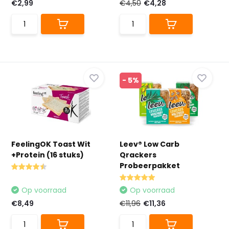
€2,99
€4,50
€4,28
- 5%
FeelingOK Toast Wit
Leev® Low Carb
+Protein (16 stuks)
Qrackers
Probeerpakket
Op voorraad
Op voorraad
€8,49
€11,96
€11,36