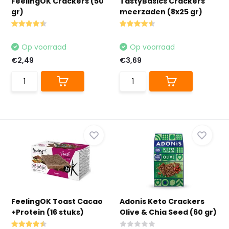
FeelingOK Crackers (50
TastyBasics Crackers
gr)
meerzaden (8x25 gr)
Op voorraad
Op voorraad
€2,49
€3,69
FeelingOK Toast Cacao
Adonis Keto Crackers
+Protein (16 stuks)
Olive & Chia Seed (60 gr)