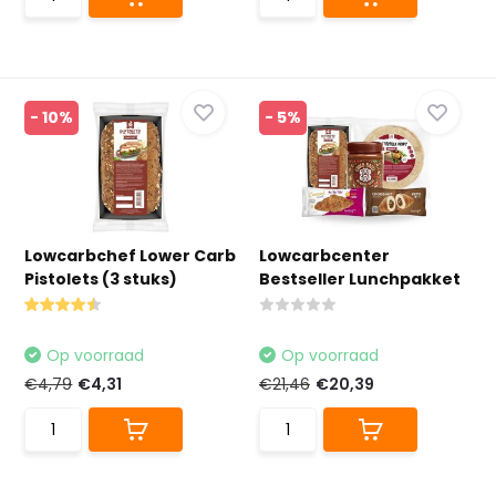
- 10%
- 5%
Lowcarbchef Lower Carb
Lowcarbcenter
Pistolets (3 stuks)
Bestseller Lunchpakket
Op voorraad
Op voorraad
€4,79
€4,31
€21,46
€20,39