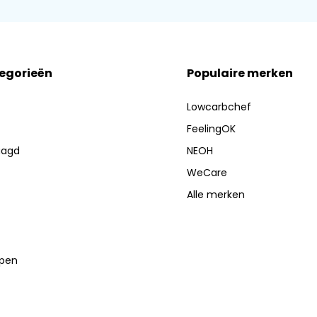
tegorieën
Populaire merken
Lowcarbchef
FeelingOK
aagd
NEOH
WeCare
Alle merken
lpen