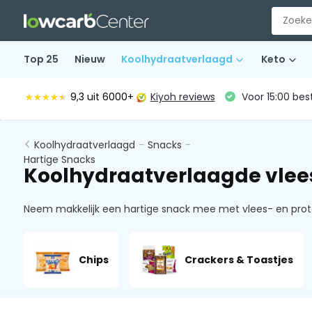
Top 25
Nieuw
Koolhydraatverlaagd
Keto
9,3
uit 6000+
Kiyoh reviews
Voor 15:00 bes
★★★★★
★★★★★
Koolhydraatverlaagd
-
Snacks
-
Hartige Snacks
Koolhydraatverlaagde vlee
Neem makkelijk een hartige snack mee met vlees- en proteï
Chips
Crackers & Toastjes