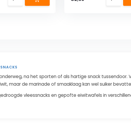
ESNACKS
r onderweg, na het sporten of als hartige snack tussendoor
eiwit, maar de marinade of smaaklaag kan wel suiker bevatte
, gedroogde vleessnacks en gepofte eiwitwafels in verschille