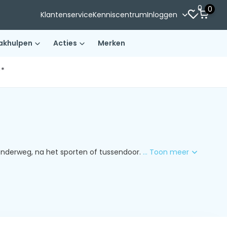
0
0
Klantenservice
Kenniscentrum
Inloggen
akhulpen
Acties
Merken
)*
 onderweg, na het sporten of tussendoor.
... Toon meer