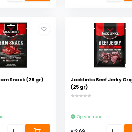
Ham Snack (25 gr)
Jacklinks Beef Jerky Ori
(25 gr)
ad
Op voorraad
€2,69