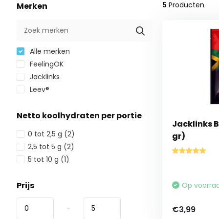
5
Producten
Merken
Alle merken
FeelingOK
Jacklinks
Leev®
Netto koolhydraten per portie
Jacklinks B
0 tot 2,5 g
(2)
gr)
2,5 tot 5 g
(2)
5 tot 10 g
(1)
Prijs
Op voorra
-
€3,99