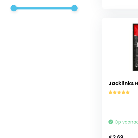
Jacklinks 
Op voorra
€2,69