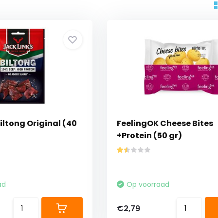
iltong Original (40
FeelingOK Cheese Bites
+Protein (50 gr)
ad
Op voorraad
€2,79