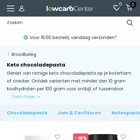
0
0
den*
Gratis verzending vanaf €60 (NL)*
Broodbeleg
Keto chocoladepasta
Geniet van romige keto chocoladepasta op je boterham
of cracker. Ontdek varianten met minder dan 10 gram
koolhydraten per 100 gram voor ontbijt of tussendoor.
... Toon meer
Chocoladepasta
Jam & Confituren
Notenpast
- 10%