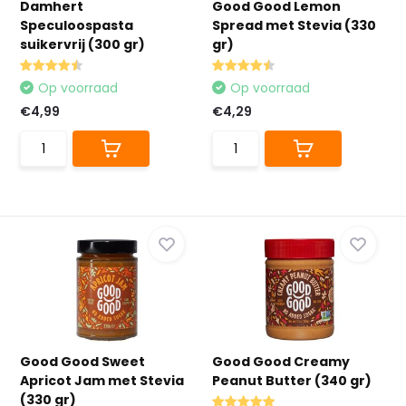
Damhert
Good Good Lemon
Speculoospasta
Spread met Stevia (330
suikervrij (300 gr)
gr)
Op voorraad
Op voorraad
€4,99
€4,29
Good Good Sweet
Good Good Creamy
Apricot Jam met Stevia
Peanut Butter (340 gr)
(330 gr)