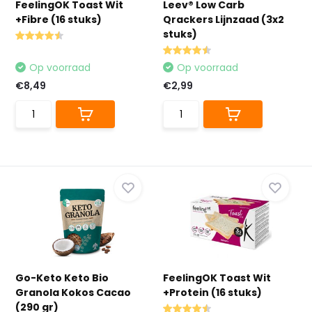
FeelingOK Toast Wit
Leev® Low Carb
+Fibre (16 stuks)
Qrackers Lijnzaad (3x2
stuks)
Op voorraad
Op voorraad
€8,49
€2,99
Go-Keto Keto Bio
FeelingOK Toast Wit
Granola Kokos Cacao
+Protein (16 stuks)
(290 gr)