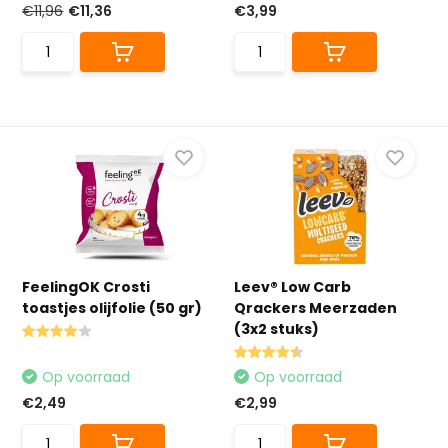
€11,96
€11,36
€3,99
FeelingOK Crosti
Leev® Low Carb
toastjes olijfolie (50 gr)
Qrackers Meerzaden
(3x2 stuks)
Op voorraad
Op voorraad
€2,49
€2,99