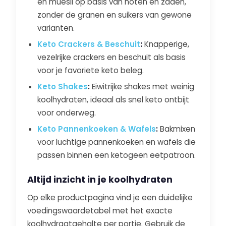
en muesli op basis van noten en zaden,
zonder de granen en suikers van gewone
varianten.
Keto Crackers & Beschuit
:
Knapperige,
vezelrijke crackers en beschuit als basis
voor je favoriete keto beleg.
Keto Shakes
:
Eiwitrijke shakes met weinig
koolhydraten, ideaal als snel keto ontbijt
voor onderweg.
Keto Pannenkoeken & Wafels
:
Bakmixen
voor luchtige pannenkoeken en wafels die
passen binnen een ketogeen eetpatroon.
Altijd inzicht in je koolhydraten
Op elke productpagina vind je een duidelijke
voedingswaardetabel met het exacte
koolhydraatgehalte per portie. Gebruik de