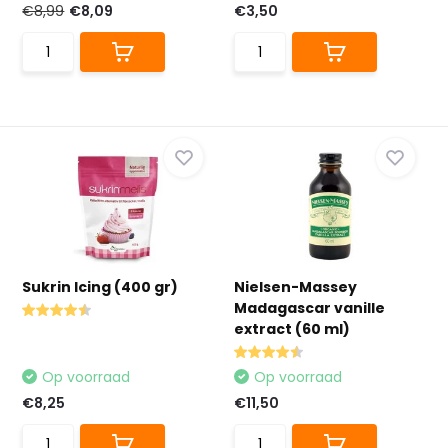
€8,99
€8,09
€3,50
Sukrin Icing (400 gr)
Nielsen-Massey
Madagascar vanille
extract (60 ml)
Op voorraad
Op voorraad
€8,25
€11,50