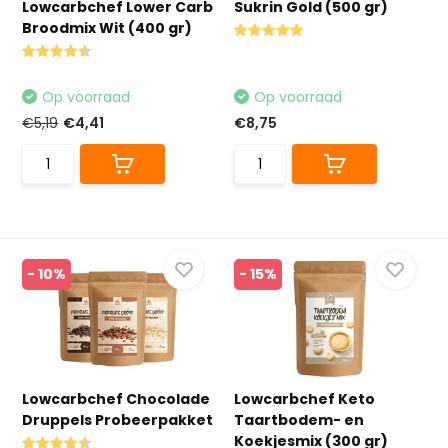
Lowcarbchef Lower Carb
Sukrin Gold (500 gr)
Broodmix Wit (400 gr)
Op voorraad
Op voorraad
€5,19
€4,41
€8,75
- 10%
- 15%
Lowcarbchef Chocolade
Lowcarbchef Keto
Druppels Probeerpakket
Taartbodem- en
Koekjesmix (300 gr)