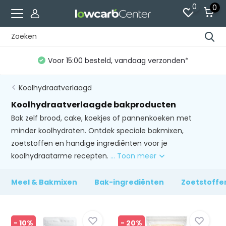
0
0
Gratis verzending vanaf €60 (NL)*
Koolhydraatverlaagd
Koolhydraatverlaagde bakproducten
Bak zelf brood, cake, koekjes of pannenkoeken met
minder koolhydraten. Ontdek speciale bakmixen,
zoetstoffen en handige ingrediënten voor je
koolhydraatarme recepten.
... Toon meer
Meel & Bakmixen
Bak-ingrediënten
Zoetstoffe
- 10%
- 20%