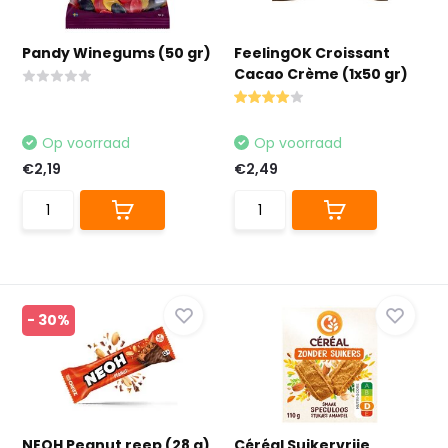
Pandy Winegums (50 gr)
FeelingOK Croissant
Cacao Crème (1x50 gr)
Op voorraad
Op voorraad
€2,19
€2,49
- 30%
NEOH Peanut reep (28 g)
Céréal Suikervrije