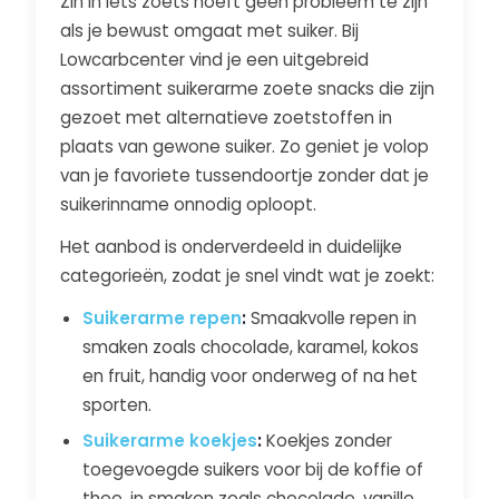
Zin in iets zoets hoeft geen probleem te zijn
als je bewust omgaat met suiker. Bij
Lowcarbcenter vind je een uitgebreid
assortiment suikerarme zoete snacks die zijn
gezoet met alternatieve zoetstoffen in
plaats van gewone suiker. Zo geniet je volop
van je favoriete tussendoortje zonder dat je
suikerinname onnodig oploopt.
Het aanbod is onderverdeeld in duidelijke
categorieën, zodat je snel vindt wat je zoekt:
Suikerarme repen
:
Smaakvolle repen in
smaken zoals chocolade, karamel, kokos
en fruit, handig voor onderweg of na het
sporten.
Suikerarme koekjes
:
Koekjes zonder
toegevoegde suikers voor bij de koffie of
thee, in smaken zoals chocolade, vanille