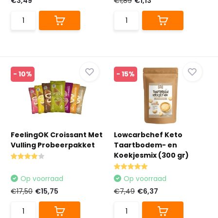
€3,49
€1,89
€1,13
- 10%
- 15%
FeelingOK Croissant Met
Lowcarbchef Keto
Vulling Probeerpakket
Taartbodem- en
Koekjesmix (300 gr)
Op voorraad
Op voorraad
€17,50
€15,75
€7,49
€6,37