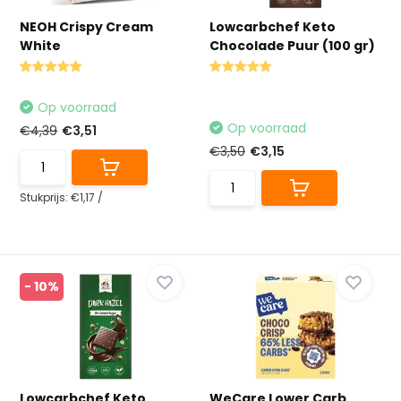
NEOH Crispy Cream
Lowcarbchef Keto
White
Chocolade Puur (100 gr)
Op voorraad
Op voorraad
€4,39
€3,51
€3,50
€3,15
Stukprijs:
€1,17
/
- 10%
Lowcarbchef Keto
WeCare Lower Carb