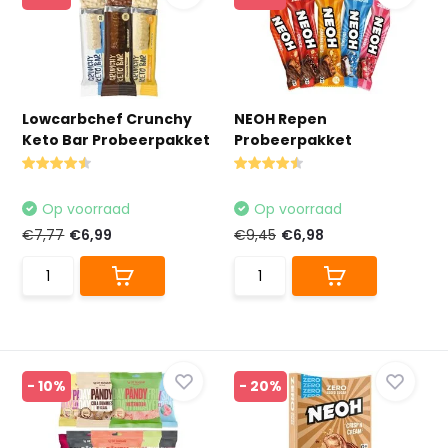
Lowcarbchef Crunchy
NEOH Repen
Keto Bar Probeerpakket
Probeerpakket
Op voorraad
Op voorraad
€7,77
€6,99
€9,45
€6,98
- 10%
- 20%