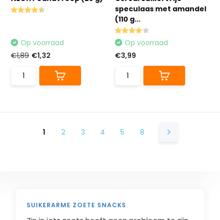
speculaas met amandel
(110 g...
Op voorraad
Op voorraad
€1,89
€1,32
€3,99
1
2
3
4
5
8
SUIKERARME ZOETE SNACKS