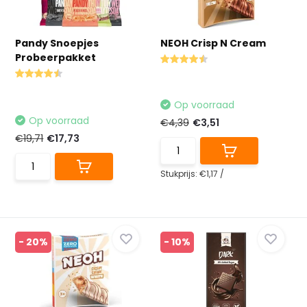
Pandy Snoepjes
NEOH Crisp N Cream
Probeerpakket
Op voorraad
Op voorraad
€4,39
€3,51
€19,71
€17,73
Stukprijs:
€1,17
/
- 20%
- 10%