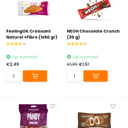
FeelingOK Croissant
NEOH Chocolate Crunch
Naturel +Fibre (1x50 gr)
(30 g)
Op voorraad
Op voorraad
€2,49
€1,89
€1,51