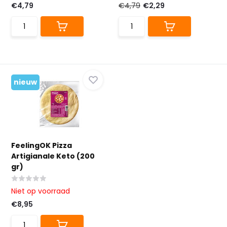
€4,79
€4,79
€2,29
nieuw
FeelingOK Pizza
Artigianale Keto (200
gr)
Niet op voorraad
€8,95