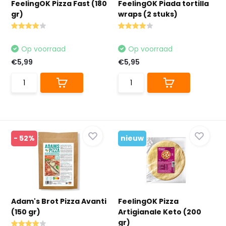
FeelingOK Pizza Fast (180
FeelingOK Piada tortilla
gr)
wraps (2 stuks)
Op voorraad
Op voorraad
€5,99
€5,95
- 52%
nieuw
Adam's Brot Pizza Avanti
FeelingOK Pizza
(150 gr)
Artigianale Keto (200
gr)