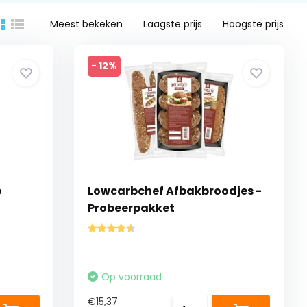
Meest bekeken
Laagste prijs
Hoogste prijs
- 12%
b
Lowcarbchef Afbakbroodjes -
Probeerpakket
Op voorraad
€15,37