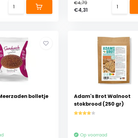
€4,79
€4,31
Meerzaden bolletje
Adam's Brot Walnoot
stokbrood (250 gr)
ad
Op voorraad