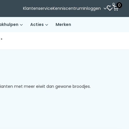
0
0
Klantenservice
Kenniscentrum
Inloggen
akhulpen
Acties
Merken
)*
varianten met meer eiwit dan gewone broodjes.