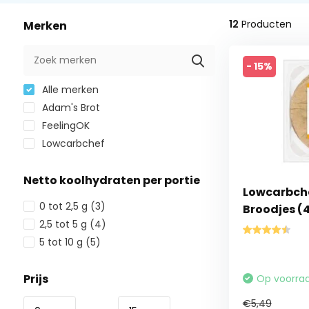
12
Producten
Merken
- 15%
Alle merken
Adam's Brot
FeelingOK
Lowcarbchef
Netto koolhydraten per portie
Lowcarbche
0 tot 2,5 g
(3)
Broodjes (4
2,5 tot 5 g
(4)
5 tot 10 g
(5)
Prijs
Op voorra
€5,49