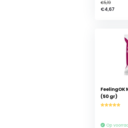
€5,19
€4,67
FeelingOK 
(50 gr)
Op voorra