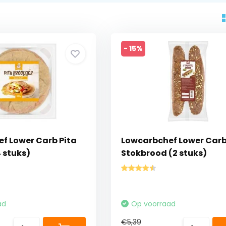
- 15%
f Lower Carb Pita
Lowcarbchef Lower Car
 stuks)
Stokbrood (2 stuks)
ad
Op voorraad
€5,39