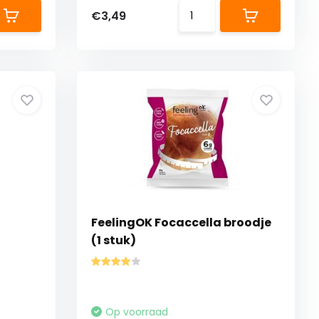
€3,49
FeelingOK Focaccella broodje
(1 stuk)
Op voorraad