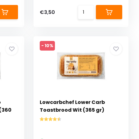
€3,50
- 10%
b
Lowcarbchef Lower Carb
(360
Toastbrood Wit (365 gr)