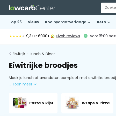
Top 25
Nieuw
Koolhydraatverlaagd
Keto
9,3
uit 6000+
Kiyoh reviews
Voor 15:00 bes
★★★★★
★★★★★
Eiwitrijk
-
Lunch & Diner
Eiwitrijke broodjes
Maak je lunch of avondeten compleet met eiwitrijke broodje
... Toon meer
Pasta & Rijst
Wraps & Pizza