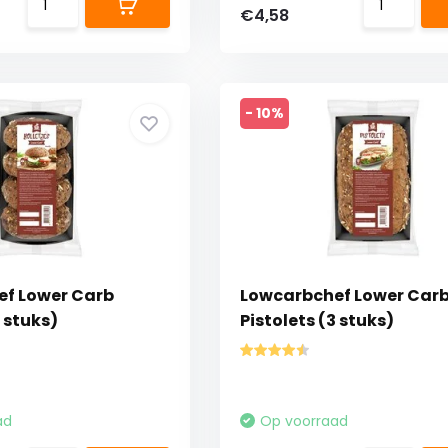
€4,58
- 10%
f Lower Carb
Lowcarbchef Lower Car
4 stuks)
Pistolets (3 stuks)
ad
Op voorraad