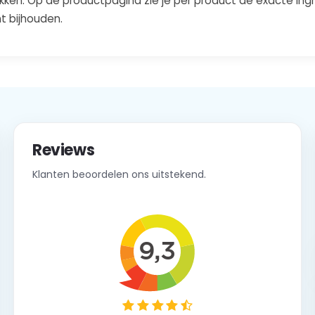
akken. Op de productpagina zie je per product de exacte in
t bijhouden.
Reviews
Klanten beoordelen ons uitstekend.