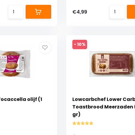
€4,99
- 10%
ocaccella olijf (1
Lowcarbchef Lower Car
Toastbrood Meerzaden 
gr)