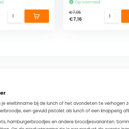
ad
Op voorraad
€7,95
€7,16
ner
m je eiwitinname bij de lunch of het avondeten te verhogen z
erbroodje, een gevuld pistolet als lunch of een knapperig 
olets, hamburgerbroodjes en andere broodjesvarianten. Somm