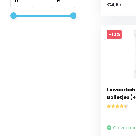
-
€4,67
- 10%
Lowcarbche
Bolletjes (
Op voorra