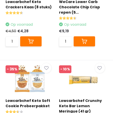
Lowcarbchef Keto
WeCare Lower Carb
Crackers Kaas (8 stuks)
Chocolate Chip Crisp
repen (5...
Op voorraad
Op voorraad
€4,50
€4,28
€9,19
- 35%
- 10%
Lowcarbchef Keto Soft
Lowcarbchef Crunchy
Cookie Probeerpakket
Keto Bar Lemon
Meringue (41 gr)