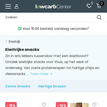
0
0
Gratis verzending vanaf €60 (NL)*
Eiwitrijk
Eiwitrijke snacks
Zin in iets lekkers tussendoor met een eiwitboost?
Ontdek eiwitrijke snacks voor thuis, op het werk of
onderweg. Van zoete proteïnerepen tot hartige chips en
vleessnacks.
... Toon meer
Zoete Snacks
Hartige Snacks
- 15%
- 10%