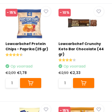
- 15%
- 10%
Lowcarbchef Protein
Lowcarbchef Crunchy
Chips - Paprika (25 gr)
Keto Bar Chocolate (44
gr)
Op voorraad
Op voorraad
€2,09
€1,78
€2,59
€2,33
- 15%