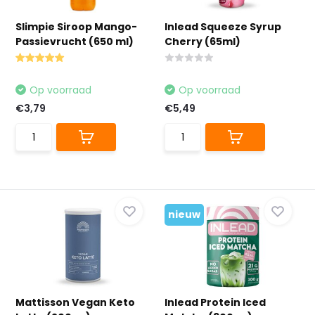
Slimpie Siroop Mango-
Inlead Squeeze Syrup
Passievrucht (650 ml)
Cherry (65ml)
Op voorraad
Op voorraad
€3,79
€5,49
nieuw
Mattisson Vegan Keto
Inlead Protein Iced