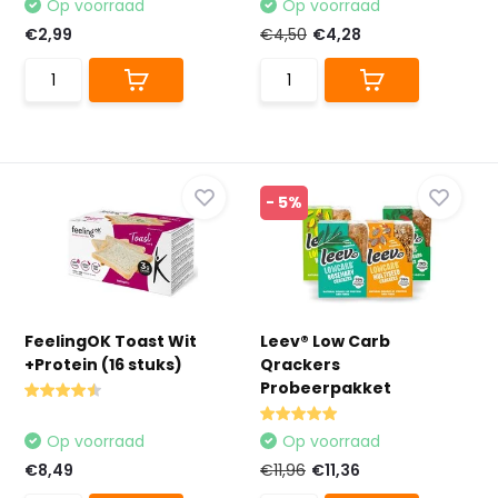
Op voorraad
Op voorraad
€2,99
€4,50
€4,28
- 5%
FeelingOK Toast Wit
Leev® Low Carb
+Protein (16 stuks)
Qrackers
Probeerpakket
Op voorraad
Op voorraad
€8,49
€11,96
€11,36