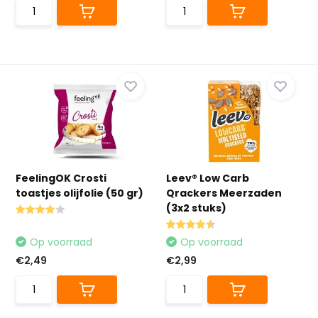
FeelingOK Crosti
Leev® Low Carb
toastjes olijfolie (50 gr)
Qrackers Meerzaden
(3x2 stuks)
Op voorraad
Op voorraad
€2,49
€2,99