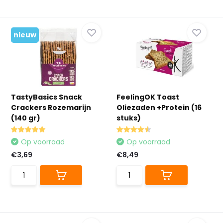
nieuw
TastyBasics Snack
FeelingOK Toast
Crackers Rozemarijn
Oliezaden +Protein (16
(140 gr)
stuks)
Op voorraad
Op voorraad
€3,69
€8,49