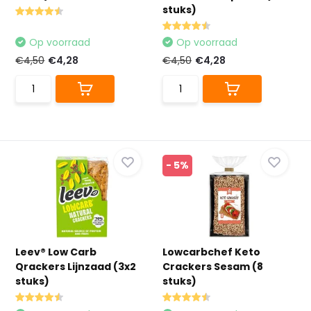
stuks)
Op voorraad
Op voorraad
€4,50
€4,28
€4,50
€4,28
- 5%
Leev® Low Carb
Lowcarbchef Keto
Qrackers Lijnzaad (3x2
Crackers Sesam (8
stuks)
stuks)