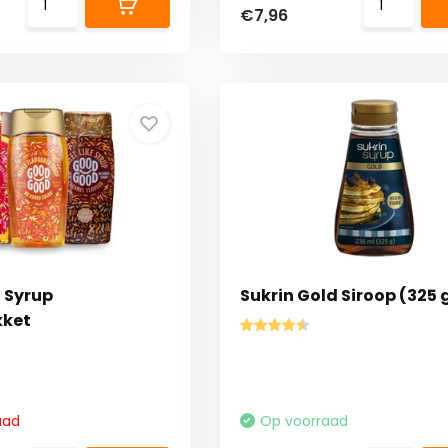
€7,96
 Syrup
Sukrin Gold Siroop (325 
kket
aad
Op voorraad