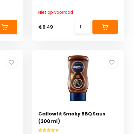
Niet op voorraad
€8,49
Callowfit Smoky BBQ Saus
(300 ml)