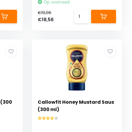
Op voorraad
€19,96
€18,56
 (300
Callowfit Honey Mustard Saus
(300 ml)