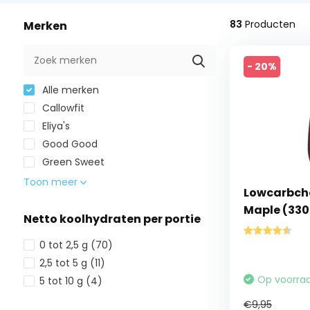
83
Producten
Merken
- 20%
Alle merken
Callowfit
Eliya's
Good Good
Green Sweet
Toon meer
Lowcarbche
Maple (330
Netto koolhydraten per portie
0 tot 2,5 g
(70)
2,5 tot 5 g
(11)
Op voorra
5 tot 10 g
(4)
€9,95