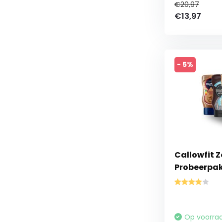
€20,97
€13,97
- 5%
Callowfit 
Probeerpa
Op voorra