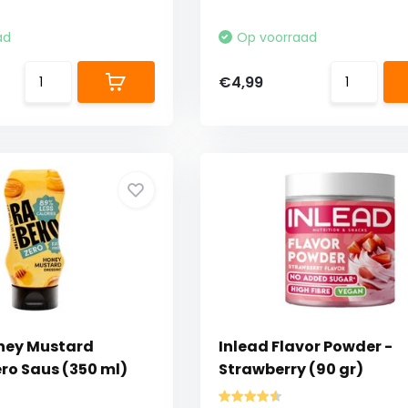
ad
Op voorraad
€4,99
ney Mustard
Inlead Flavor Powder -
ro Saus (350 ml)
Strawberry (90 gr)