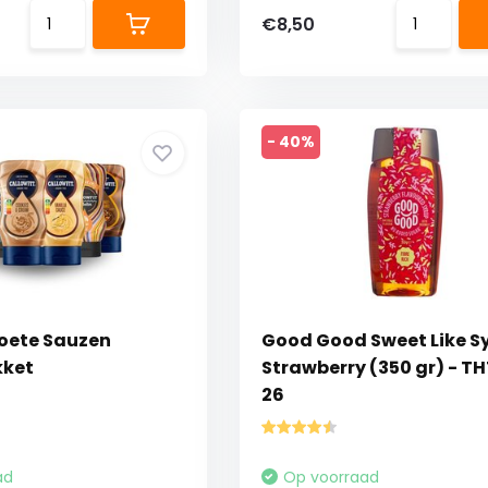
€8,50
- 40%
Zoete Sauzen
Good Good Sweet Like S
kket
Strawberry (350 gr) - TH
26
ad
Op voorraad