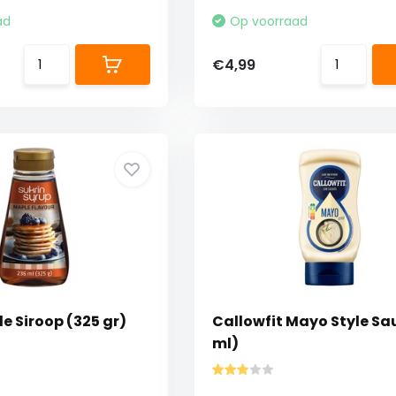
ad
Op voorraad
€4,99
e Siroop (325 gr)
Callowfit Mayo Style Sa
ml)