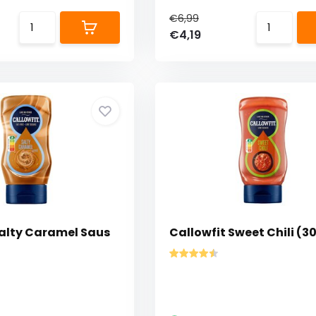
€6,99
€4,19
Salty Caramel Saus
Callowfit Sweet Chili (3