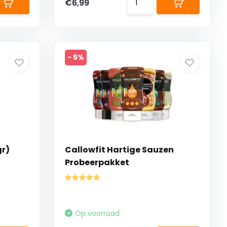
€6,99
- 5%
gr)
Callowfit Hartige Sauzen
Probeerpakket
Op voorraad