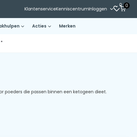
0
0
Klantenservice
Kenniscentrum
Inloggen
akhulpen
Acties
Merken
)*
or poeders die passen binnen een ketogeen dieet.