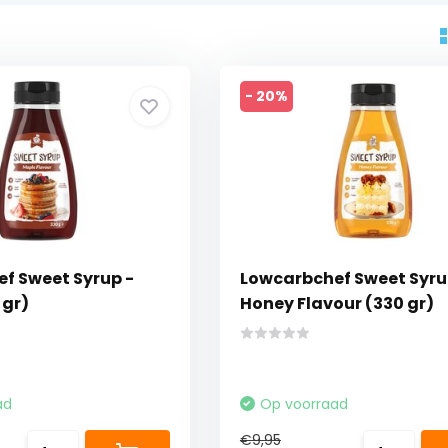
- 20%
f Sweet Syrup -
Lowcarbchef Sweet Syru
 gr)
Honey Flavour (330 gr)
ad
Op voorraad
€9,95