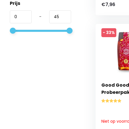
Prijs
€7,96
-
- 33%
Good Good
Probeerpa
Niet op voorr