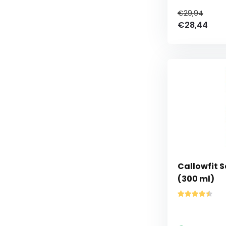
€29,94
€28,44
Callowfit 
(300 ml)