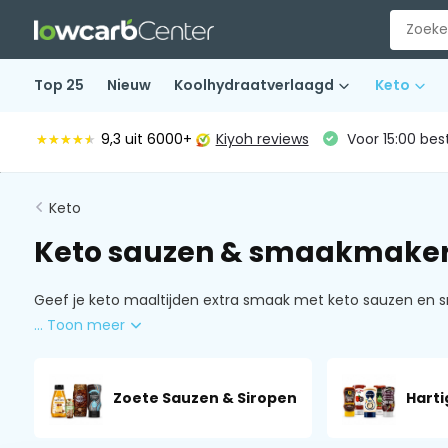
Top 25
Nieuw
Koolhydraatverlaagd
Keto
9,3
uit 6000+
Kiyoh reviews
Voor 15:00 bes
★★★★★
★★★★★
Keto
Keto sauzen & smaakmake
Geef je keto maaltijden extra smaak met keto sauzen en s
... Toon meer
Zoete Sauzen & Siropen
Harti