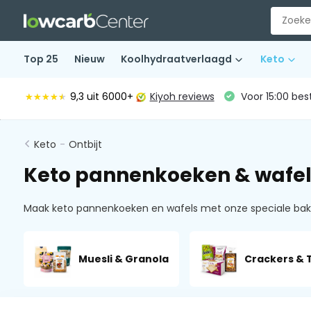
Top 25
Nieuw
Koolhydraatverlaagd
Keto
9,3
uit 6000+
Kiyoh reviews
Voor 15:00 bes
★★★★★
★★★★★
Keto
-
Ontbijt
Keto pannenkoeken & wafel
Maak keto pannenkoeken en wafels met onze speciale bakmi
Muesli & Granola
Crackers & 