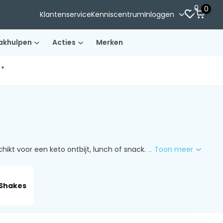
0
0
Klantenservice
Kenniscentrum
Inloggen
akhulpen
Acties
Merken
)*
kt voor een keto ontbijt, lunch of snack.
... Toon meer
Shakes