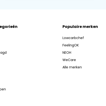
tegorieën
Populaire merken
Lowcarbchef
FeelingOK
aagd
NEOH
WeCare
Alle merken
lpen