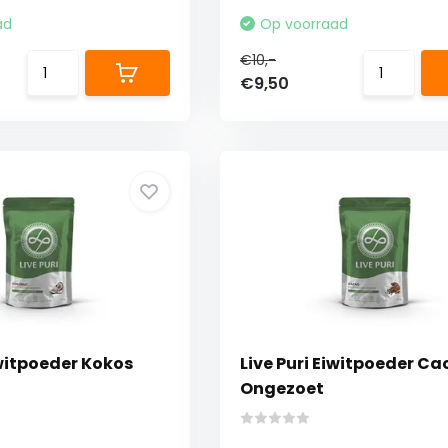
ad
Op voorraad
€10,-
€9,50
iwitpoeder Kokos
Live Puri Eiwitpoeder C
Ongezoet