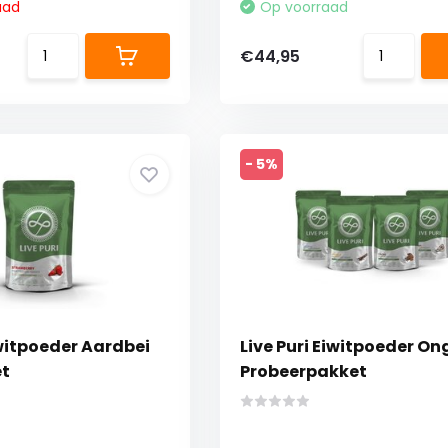
aad
Op voorraad
€44,95
- 5%
iwitpoeder Aardbei
Live Puri Eiwitpoeder O
et
Probeerpakket