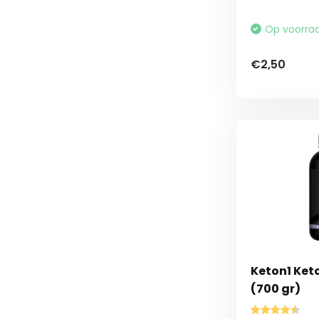
Op voorra
€2,50
Keton1 Keto
(700 gr)