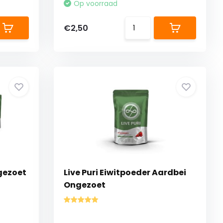
Op voorraad
€2,50
ngezoet
Live Puri Eiwitpoeder Aardbei
Ongezoet