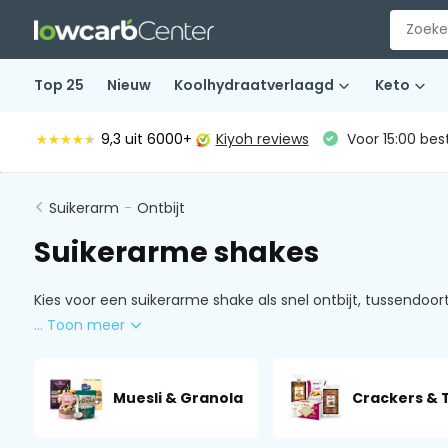
Top 25
Nieuw
Koolhydraatverlaagd
Keto
9,3
uit 6000+
Kiyoh reviews
Voor 15:00 bes
★★★★★
★★★★★
Suikerarm
-
Ontbijt
Suikerarme shakes
Kies voor een suikerarme shake als snel ontbijt, tussendoor
... Toon meer
Muesli & Granola
Crackers & 