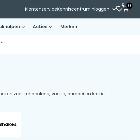
0
0
Klantenservice
Kenniscentrum
Inloggen
akhulpen
Acties
Merken
)*
aken zoals chocolade, vanille, aardbei en koffie.
Shakes