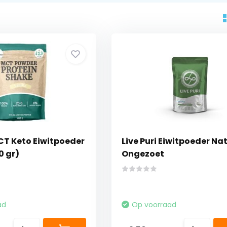
T Keto Eiwitpoeder
Live Puri Eiwitpoeder Na
0 gr)
Ongezoet
ad
Op voorraad