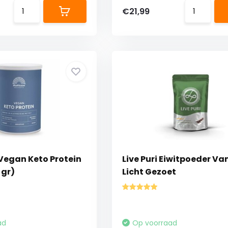
€21,99
Vegan Keto Protein
Live Puri Eiwitpoeder Van
 gr)
Licht Gezoet
ad
Op voorraad