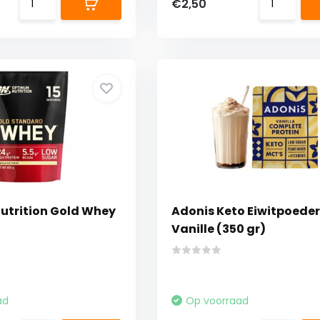
€2,50
trition Gold Whey
Adonis Keto Eiwitpoeder
Vanille (350 gr)
ad
Op voorraad