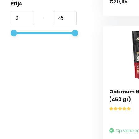
€20,95
Prijs
-
Optimum Nu
(450 gr)
Op voorra