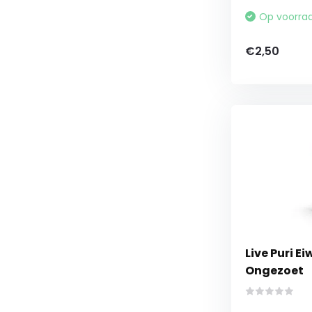
Op voorra
€2,50
Live Puri E
Ongezoet