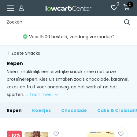
0
0
den*
Gratis verzending vanaf €60 (NL)*
Zoete Snacks
Repen
Neem makkelijk een eiwitrijke snack mee met onze
proteïnerepen. Kies uit smaken zoals chocolade, karamel,
kokos en fruit voor onderweg, op het werk of na het
sporten.
... Toon meer
Repen
Koekjes
Chocolade
Cake & Croissan
- 10%