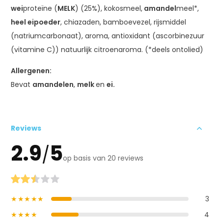
wei
proteïne (
MELK
) (25%), kokosmeel,
amandel
meel*,
heel eipoeder
, chiazaden, bamboevezel, rijsmiddel
(natriumcarbonaat), aroma, antioxidant (ascorbinezuur
(vitamine C)) natuurlijk citroenaroma. (*deels ontolied)
Allergenen:
Bevat
amandelen
,
melk
en
ei.
Reviews
2.9
5
/
op basis van 20 reviews
★★★★★
3
★★★★
4