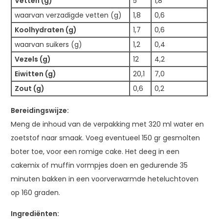
Vetten (g)
5
1,8
waarvan verzadigde vetten (g)
1,8
0,6
Koolhydraten (g)
1,7
0,6
waarvan suikers (g)
1,2
0,4
Vezels (g)
12
4,2
Eiwitten (g)
20,1
7,0
Zout (g)
0,6
0,2
Bereidingswijze:
Meng de inhoud van de verpakking met 320 ml water en
zoetstof naar smaak. Voeg eventueel 150 gr gesmolten
boter toe, voor een romige cake. Het deeg in een
cakemix of muffin vormpjes doen en gedurende 35
minuten bakken in een voorverwarmde heteluchtoven
op 160 graden.
Ingrediënten: