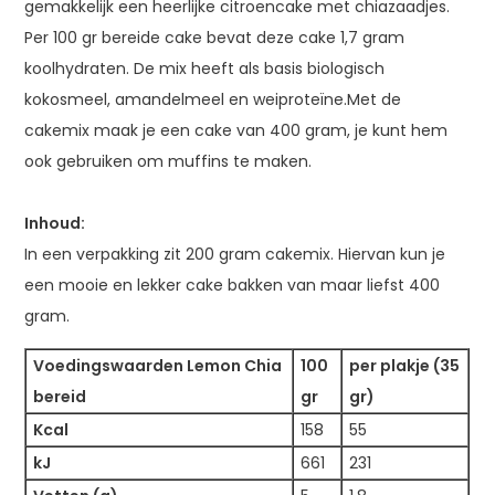
gemakkelijk een heerlijke citroencake met chiazaadjes.
Per 100 gr bereide cake bevat deze cake 1,7 gram
koolhydraten. De mix heeft als basis biologisch
kokosmeel, amandelmeel en weiproteïne.Met de
cakemix maak je een cake van 400 gram, je kunt hem
ook gebruiken om muffins te maken.
Inhoud:
In een verpakking zit 200 gram cakemix. Hiervan kun je
een mooie en lekker cake bakken van maar liefst 400
gram.
Voedingswaarden Lemon Chia
100
per plakje (35
bereid
gr
gr)
Kcal
158
55
kJ
661
231