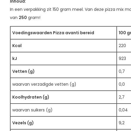
Inhoud:
In een verpakking zit 150 gram meel. Van deze pizza mix m
van
250
gram!
Voedingswaarden Pizza avanti bereid
100 g
Kcal
220
kJ
923
Vetten (g)
0,7
waarvan verzadigde vetten (g)
0,0
Koolhydraten (g)
2,7
waarvan suikers (g)
0,04
Vezels (g)
9,2