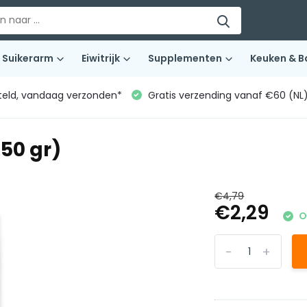
Suikerarm
Eiwitrijk
Supplementen
Keuken & B
teld, vandaag verzonden*
Gratis verzending vanaf €60 (NL
150 gr)
€4,79
€2,29
O
-
+