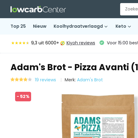
Top 25
Nieuw
Koolhydraatverlaagd
Keto
9,3
uit 6000+
Kiyoh reviews
Voor 15:00 bes
★★★★★
★★★★★
Adam's Brot - Pizza Avanti (
19 reviews
Merk:
Adam's Brot
- 52%