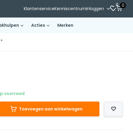
0
0
Klantenservice
Kenniscentrum
Inloggen
akhulpen
Acties
Merken
)*
p voorraad
Toevoegen aan winkelwagen