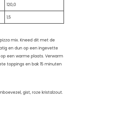
120,0
1,5
 pizza mix. Kneed dit met de
atig en dun op een ingevette
n op een warme plaats. Verwarm
iete toppings en bak 15 minuten
boevezel, gist, roze kristalzout.