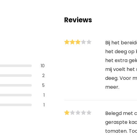
Reviews
Bij het berei
het deeg op 
het extra ge
10
mij voelt het
2
deeg. Voor mi
5
meer.
1
1
Belegd met 
geraspte kaa
tomaten. Toc