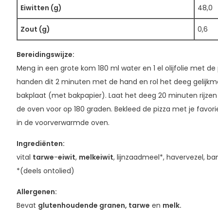
Eiwitten (g)
48,0
Zout (g)
0,6
Bereidingswijze:
Meng in een grote kom 180 ml water en 1 el olijfolie met de
handen dit 2 minuten met de hand en rol het deeg gelijkm
bakplaat (met bakpapier). Laat het deeg 20 minuten rijze
de oven voor op 180 graden. Bekleed de pizza met je favor
in de voorverwarmde oven.
Ingrediënten
:
vital
tarwe
-
eiwit
,
melkeiwit
, lijnzaadmeel*, havervezel, bam
*(deels ontolied)
Allergenen:
Bevat
glutenhoudende granen, tarwe
en
melk.