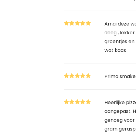
Amai deze wa
deeg , lekke
groentjes en
wat kaas
Prima smakel
Heerlijke piz
aangepast. Ha
genoeg voor m
gram geraspt