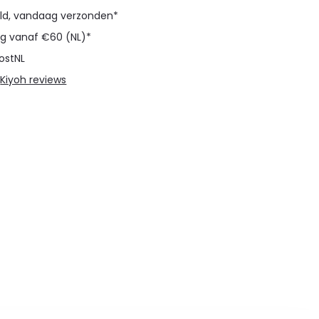
eld, vandaag verzonden*
ng vanaf €60 (NL)*
ostNL
@
Kiyoh reviews