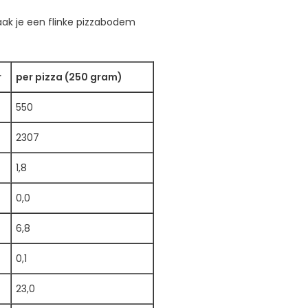
aak je een flinke pizzabodem
r
per pizza (250 gram)
550
2307
1,8
0,0
6,8
0,1
23,0