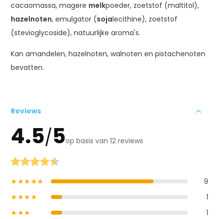
cacaomassa, magere
melk
poeder, zoetstof (maltitol),
hazelnoten
, emulgator (
soja
lecithine), zoetstof
(stevioglycoside), natuurlijke aroma's.
Kan amandelen, hazelnoten, walnoten en pistachenoten
bevatten.
Reviews
4.5
5
/
op basis van 12 reviews
★★★★★
9
★★★★
1
★★★
1