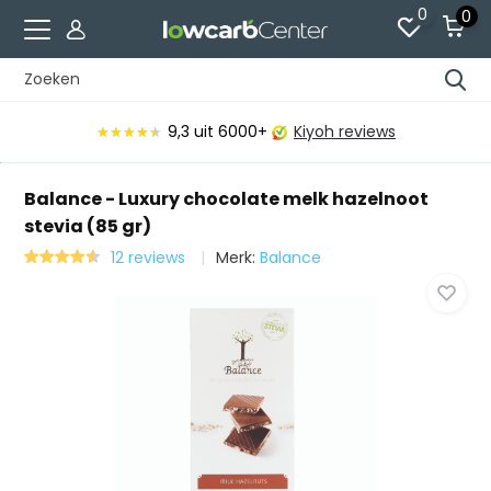
0
0
9,3
uit 6000+
Kiyoh reviews
★★★★★
★★★★★
Balance - Luxury chocolate melk hazelnoot
stevia (85 gr)
12 reviews
Merk:
Balance