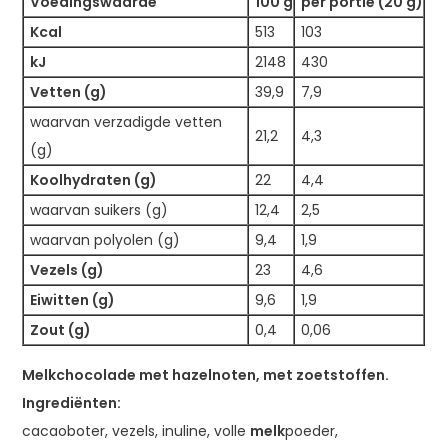
Voedingswaarde
100 g
per portie (20 g)
Kcal
513
103
kJ
2148
430
Vetten (g)
39,9
7,9
waarvan verzadigde vetten
21,2
4,3
(g)
Koolhydraten (g)
22
4,4
waarvan suikers (g)
12,4
2,5
waarvan polyolen (g)
9,4
1,9
Vezels (g)
23
4,6
Eiwitten (g)
9,6
1,9
Zout (g)
0,4
0,06
Melkchocolade met hazelnoten, met zoetstoffen.
Ingrediënten:
cacaoboter, vezels, inuline, volle
melk
poeder,