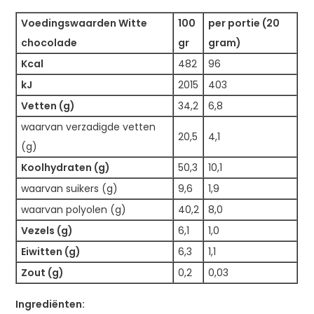
Voedingswaarden Witte
100
per portie (20
chocolade
gr
gram)
Kcal
482
96
kJ
2015
403
Vetten (g)
34,2
6,8
waarvan verzadigde vetten
20,5
4,1
(g)
Koolhydraten (g)
50,3
10,1
waarvan suikers (g)
9,6
1,9
waarvan polyolen (g)
40,2
8,0
Vezels (g)
6,1
1,0
Eiwitten (g)
6,3
1,1
Zout (g)
0,2
0,03
Ingrediënten: