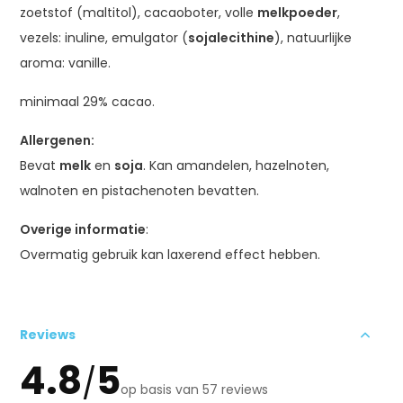
zoetstof (maltitol), cacaoboter, volle
melkpoeder
,
vezels: inuline, emulgator (
sojalecithine
), natuurlijke
aroma: vanille.
minimaal 29% cacao.
Allergenen:
Bevat
melk
en
soja
. Kan amandelen, hazelnoten,
walnoten en pistachenoten bevatten.
Overige informatie
:
Overmatig gebruik kan laxerend effect hebben.
Reviews
4.8
5
/
op basis van 57 reviews