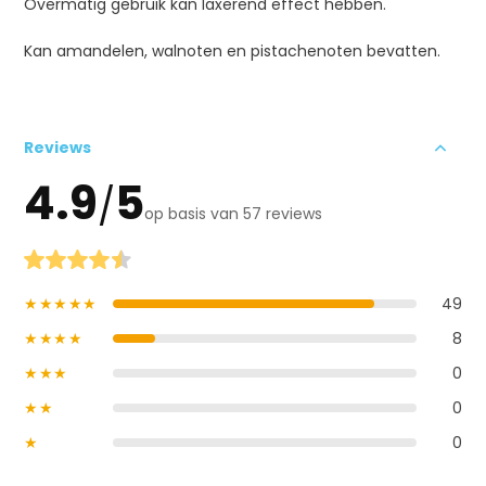
Overmatig gebruik kan laxerend effect hebben.
Kan amandelen, walnoten en pistachenoten bevatten.
Reviews
4.9
5
/
op basis van 57 reviews
★★★★★
49
★★★★
8
★★★
0
★★
0
★
0