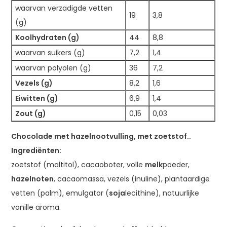
waarvan verzadigde vetten
19
3,8
(g)
Koolhydraten (g)
44
8,8
waarvan suikers (g)
7,2
1,4
waarvan polyolen (g)
36
7,2
Vezels (g)
8,2
1,6
Eiwitten (g)
6,9
1,4
Zout (g)
0,15
0,03
Chocolade met hazelnootvulling, met zoetstof..
Ingrediënten:
zoetstof (maltitol), cacaoboter, volle
melk
poeder,
hazelnoten
, cacaomassa, vezels (inuline), plantaardige
vetten (palm), emulgator (
soja
lecithine), natuurlijke
vanille aroma.