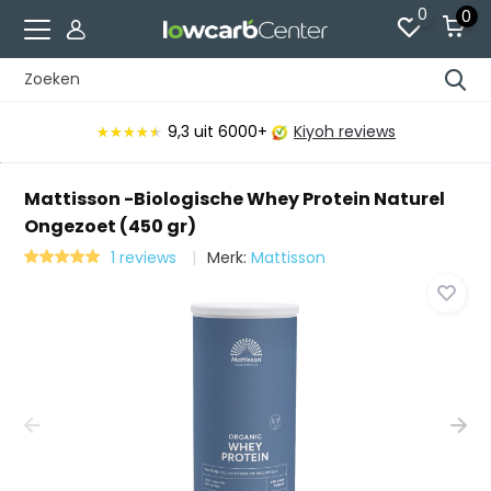
0
0
9,3
uit 6000+
Kiyoh reviews
★★★★★
★★★★★
Mattisson -Biologische Whey Protein Naturel
Ongezoet (450 gr)
1 reviews
Merk:
Mattisson