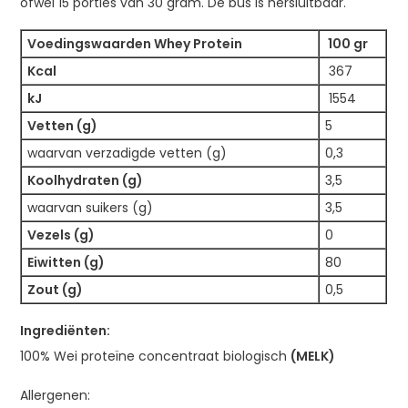
ofwel 15 porties van 30 gram. De bus is hersluitbaar.
Voedingswaarden Whey Protein
100 gr
Kcal
367
kJ
1554
Vetten (g)
5
waarvan verzadigde vetten (g)
0,3
Koolhydraten (g)
3,5
waarvan suikers (g)
3,5
Vezels (g)
0
Eiwitten (g)
80
Zout (g)
0,5
Ingrediënten:
100% Wei proteïne concentraat biologisch
(MELK)
Allergenen: