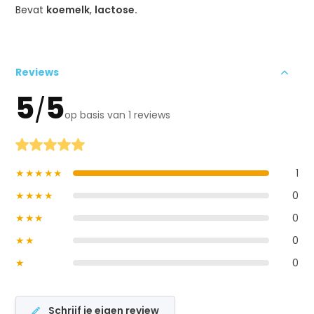
Bevat
koemelk
,
lactose.
Reviews
5
5
/
op basis van 1 reviews
★★★★★
1
★★★★
0
★★★
0
★★
0
★
0
Schrijf je eigen review