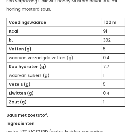
Een verpakking Callowfit Honey Mustard bevat 300 ml
honing mosterd saus.
Voedingswaarde
100 ml
Kcal
91
kJ
382
Vetten (g)
5
waarvan verzadigde vetten (g)
0,4
Koolhydraten (g)
7,7
waarvan suikers (g)
1
Vezels (g)
5
Eiwitten (g)
0,4
Zout (g)
1
Saus met zoetstof.
Ingrediënten:
water, 10% MOSTERD (water, kruiden, specerijen