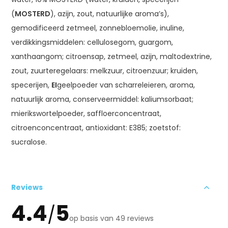
(
MOSTERD
), azijn, zout, natuurlijke aroma’s),
gemodificeerd zetmeel, zonnebloemolie, inuline,
verdikkingsmiddelen: cellulosegom, guargom,
xanthaangom; citroensap, zetmeel, azijn, maltodextrine,
zout, zuurteregelaars: melkzuur, citroenzuur; kruiden,
specerijen,
EI
geelpoeder van scharreleieren, aroma,
natuurlijk aroma, conserveermiddel: kaliumsorbaat;
mierikswortelpoeder, saffloerconcentraat,
citroenconcentraat, antioxidant: E385; zoetstof:
sucralose.
Reviews
4.4
5
/
op basis van 49 reviews