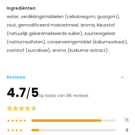
Ingrediënten:
water, verdikkingsmiddelen (cellulosegom, guargom),
zout, gemodificeerd maiszetmeel, aroma, kleurstof
(natuurlijk gekarameliseerde suiker), zuurteregelaar
(natriumsulfaten), conserveringsmiddel (kaliumsorbaat),
zoetstof (sucralose), aroma (kurkuma-extract).
Reviews
4.7
5
/
op basis van 86 reviews
★★★★★
71
★★★★
8