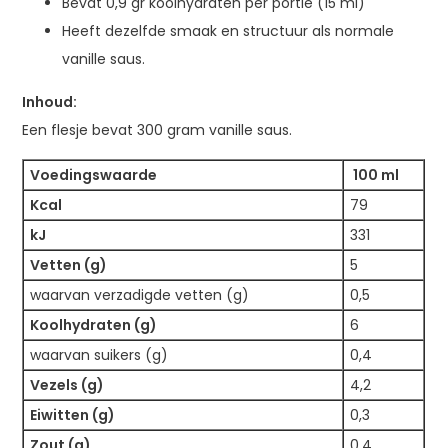
Bevat 0,9 gr koolhydraten per portie (15 ml)
Heeft dezelfde smaak en structuur als normale
vanille saus.
Inhoud:
Een flesje bevat 300 gram vanille saus.
Voedingswaarde
100 ml
Kcal
79
kJ
331
Vetten (g)
5
waarvan verzadigde vetten (g)
0,5
Koolhydraten (g)
6
waarvan suikers (g)
0,4
Vezels (g)
4,2
Eiwitten (g)
0,3
Zout (g)
0,4