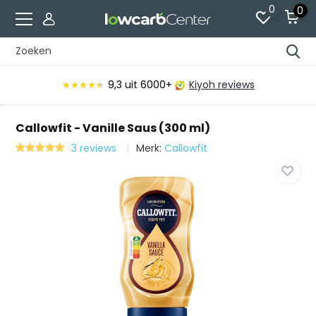
0
0
9,3
uit 6000+
Kiyoh reviews
★★★★★
★★★★★
Callowfit - Vanille Saus (300 ml)
3 reviews
Merk:
Callowfit