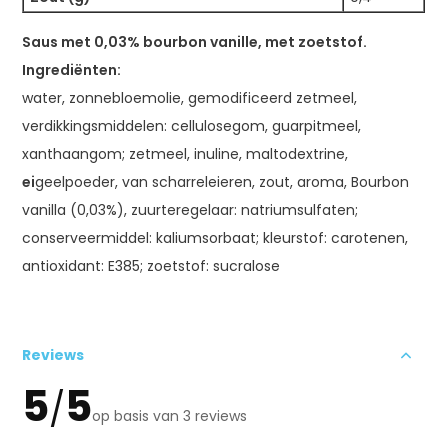
Saus met 0,03% bourbon vanille, met zoetstof.
Ingrediënten:
water, zonnebloemolie, gemodificeerd zetmeel,
verdikkingsmiddelen: cellulosegom, guarpitmeel,
xanthaangom; zetmeel, inuline, maltodextrine,
ei
geelpoeder, van scharreleieren, zout, aroma, Bourbon
vanilla (0,03%), zuurteregelaar: natriumsulfaten;
conserveermiddel: kaliumsorbaat; kleurstof: carotenen,
antioxidant: E385; zoetstof: sucralose
Reviews
5
5
/
op basis van 3 reviews