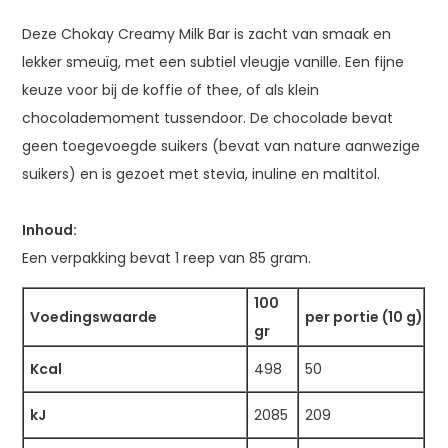
Deze Chokay Creamy Milk Bar is zacht van smaak en
lekker smeuïg, met een subtiel vleugje vanille. Een fijne
keuze voor bij de koffie of thee, of als klein
chocolademoment tussendoor. De chocolade bevat
geen toegevoegde suikers (bevat van nature aanwezige
suikers) en is gezoet met stevia, inuline en maltitol.
Inhoud:
Een verpakking bevat 1 reep van 85 gram.
100
Voedingswaarde
per portie (10 g)
gr
Kcal
498
50
kJ
2085
209