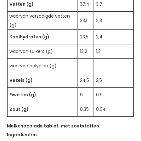
Vetten (g)
37,4
3,7
waarvan verzadigde vetten
23,1
2,3
(g)
Koolhydraten (g)
23,5
2,4
waarvan suikers (g)
13,2
1,3
waarvan polyolen (g)
Vezels (g)
24,5
2,5
Eiwitten (g)
9
0,9
Zout (g)
0,35
0,04
Melkchocolade tablet, met zoetstoffen.
Ingrediënten: