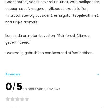
Cacaoboter*, voedingsvezel (inuline), volle
melk
poeder,
cacaomassa*, magere
melk
poeder, zoetstoffen
(maltitol, steviolglycosiden), emulgator (
soja
lecithine),
natuurlijke aroma's.
Kan pinda en noten bevatten. *Rainforest Alliance
gecertificeerd.
Overmatig gebruik kan een laxerend effect hebben.
Reviews
0
5
/
op basis van 0 reviews